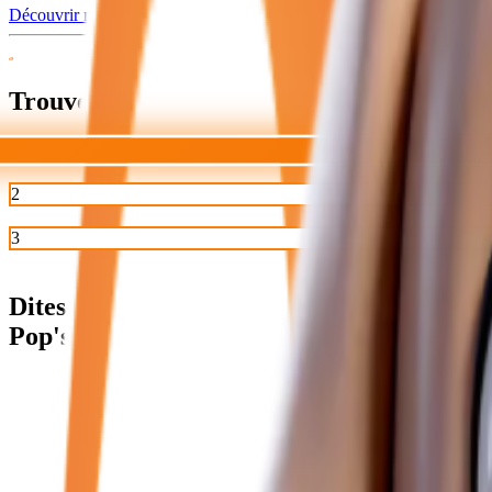
Découvrir nos articles
Trouvez
la voiture idéale avec Pop's!
2
Trouver
3
Réserver
Dites-lui ce que vous cherchez,
Pop's s'en occupe pour vous.