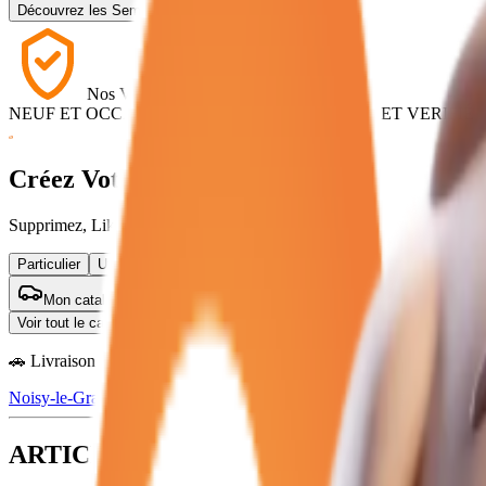
Découvrez les Semaines Pro
Nos Véhicules
NEUF ET OCCASION
•
GARANTIE
•
CONTRÔLÉ ET VERIFIÉ
Créez Votre Catalogue
Supprimez, Likez, Décidez
Particulier
Utilitaire
Mon catalogue (
0
)
Voir tout le catalogue
🚗 Livraison dans toute la france
Noisy-le-Grand
Lagny
Meaux
Chelles
Pontault
Melun
Reims
ARTICLES ATLAS