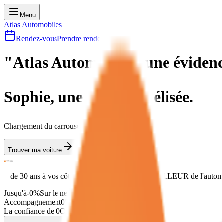
Menu
Atlas Automobiles
Rendez-vous
Prendre rendez-vous
"Atlas
Automobiles, une
éviden
Sophie, une cliente fidélisée.
Chargement du carrousel...
Trouver ma voiture
Estimer ma voiture
+ de
30 ans
à vos côtés pour vous proposer le
MEILLEUR
de l'autom
Jusqu'à
-
0
%
Sur le neuf
Accompagnement
0
%
Premium
La confiance de
0
Clients satisfaits