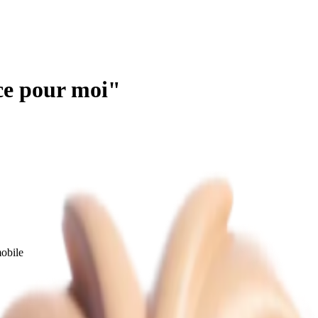
ce
pour moi"
obile