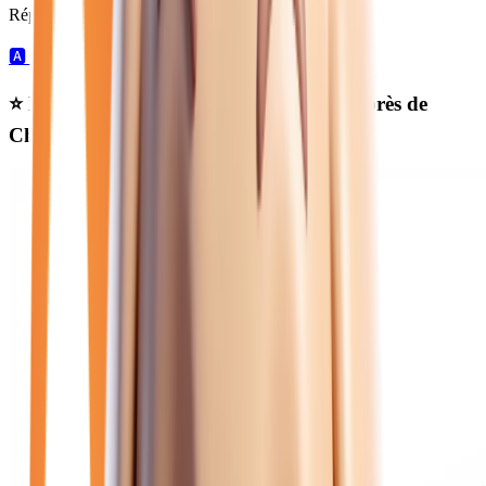
Répartition par boîte de vitesses :
🅰️
50
automatique →
⭐ Nos meilleures offres
peugeot hybride
près de
Château-Thierry