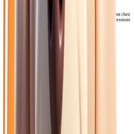
Pourquoi choisir Atlas Automobiles ?
Les habitants de Château-Thierry et du sud de l'Aisne trouvent chez
nous un choix de véhicules bien plus large que dans les concessions
locales. Notre livraison à domicile simplifie l'achat malgré la
distance.
Catalogue
Énergie: Hybride
Marque: Peugeot
Filtres
Mon catalogue
(
0
)
(
0
)
Filtres
Mon catalogue
(
0
)
(
0
)
50
véhicule
s
trouvé
s