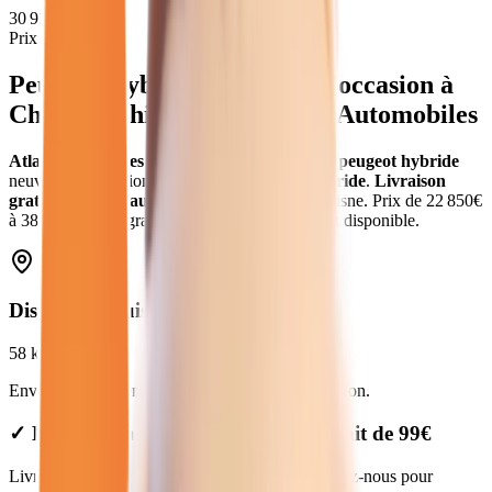
30 913
€
Prix moyen
Peugeot Hybride
neuves et d'occasion
à
Château-Thierry
(
02
) - Atlas Automobiles
Atlas Automobiles
vous propose
50
véhicules
peugeot hybride
neuves et d'occasion
.
Modèles
Peugeot
en
hybride
.
Livraison
gratuite à
Château-Thierry
et dans toute la
Aisne
.
Prix de
22 850
€
à
38 450
€. Essai gratuit, garantie et financement disponible.
Distance depuis
Château-Thierry
58
km
Environ
54 min
en voiture jusqu'à notre concession.
✓ Livraison à Château-Thierry : forfait de 99€
Livraison disponible à Château-Thierry. Contactez-nous pour