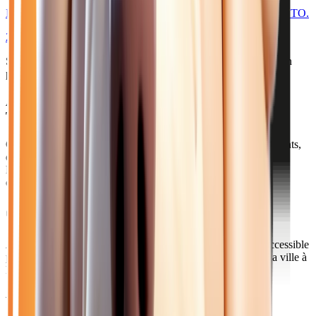
II HYBRID 145 GT - BV E-DCS6 PACK DRIVE ASSIST & TO.
2026
10
km
HYBRIDE ESSENCE
Sélection basée sur le rapport année/kilométrage/prix
• Livraison
possible à Château-Thierry
Acheter votre peugeot hybride près de Château-
Thierry
Château-Thierry, sous-préfecture de l'Aisne avec 15 000 habitants,
est la patrie de Jean de La Fontaine. Située dans la vallée de la
Marne, cette ville champenoise est au cœur du vignoble de
champagne.
Comment venir depuis Château-Thierry ?
À 1h15 de notre concession via l'A4, Château-Thierry est accessible
par la sortie éponyme de l'autoroute. Le TER Picardie relie la ville à
Paris-Est en 50 minutes. Livraison disponible sur devis.
Axes principaux :
A4 • D1003 • TER Picardie