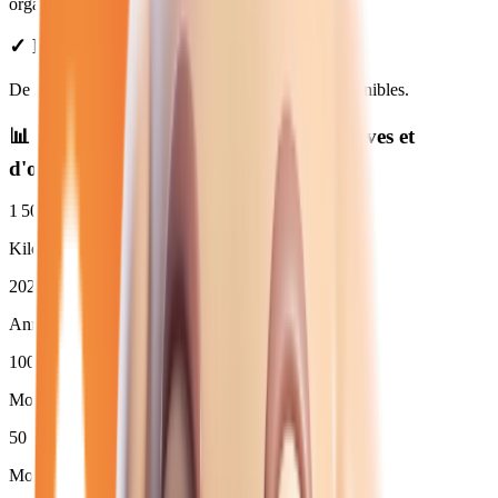
organiser votre livraison.
✓ Prix Transparents
De
22 850
€ à
38 450
€. Financement et LOA disponibles.
📊 Statistiques des
peugeot hybride
neuves et
d'occasion
1 501
km
Kilométrage moyen
2026
Année moyenne
100
%
Moins de 3 ans (
50
)
50
Moins de 50 000 km