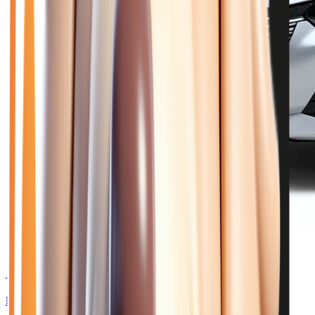
🥉 Recommandé
24 450
€
PEUGEOT 208