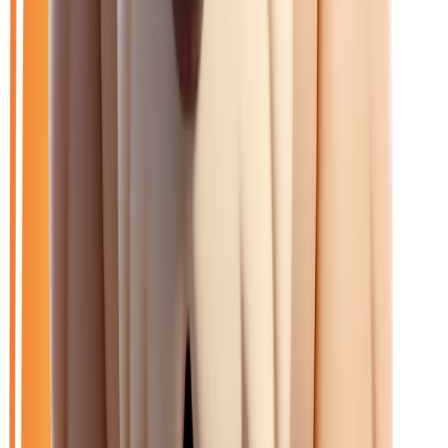
Ouvrir le chat
Filtres
🆕
Neuf
🚗
Occasion
LOA
Exclu LOA
🎁
Promo
⚡
Hybride
🏷️
Peugeot
Effacer tout