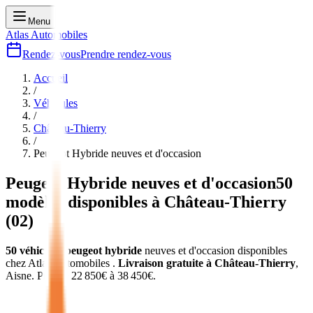
Menu
Atlas Automobiles
Rendez-vous
Prendre rendez-vous
Accueil
/
Véhicules
/
Château-Thierry
/
Peugeot Hybride
neuves et d'occasion
Peugeot Hybride
neuves et d'occasion
50
modèles disponibles à
Château-Thierry
(
02
)
50
véhicules
peugeot hybride
neuves et d'occasion
disponibles
chez Atlas Automobiles
.
Livraison gratuite à
Château-Thierry
,
Aisne
.
Prix de
22 850
€ à
38 450
€.