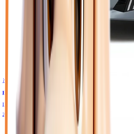
🥈 Excellent
24 450
€
PEUGEOT 208
II HYBRID 145 GT - BV E-DCS6 & PACK TO.
2026
10
km
HYBRIDE ESSENCE