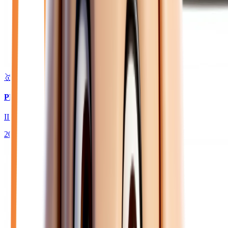
🥇 Top choix
22 980
€
PEUGEOT 208
II HYBRID 145 GT - BV E-DCS6
2026
10
km
HYBRIDE ESSENCE