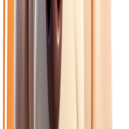
Catalogue
Énergie: Hybride
Marque: Jeep
Filtres
Mon catalogue
(
0
)
(
0
)
Filtres
Mon catalogue
(
0
)
(
0
)
12
véhicule
s
trouvé
s
Ouvrir le chat