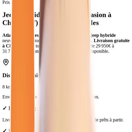
Prix moyen
Jeep Hybride
neuves et d'occasion
à
Chelles
(
77
) - Atlas Automobiles
Atlas Automobiles
vous propose
12
véhicules
jeep hybride
neuves et d'occasion
.
Modèles
Jeep
en
hybride
.
Livraison gratuite
à
Chelles
et dans toute la
Seine-et-Marne
.
Prix de
29 950
€ à
31 780
€. Essai gratuit, garantie et financement disponible.
Distance depuis
Chelles
8
km
Environ
14 min
en voiture jusqu'à notre concession.
✓ Livraison gratuite à Chelles
Livraison gratuite à Chelles. Véhicules jeep hybride prêts à partir.
✓ Prix Transparents