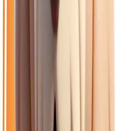
Filtres
🆕
Neuf
🚗
Occasion
LOA
Exclu LOA
🎁
Promo
⚡
Hybride
🏷️
Jeep
Effacer tout