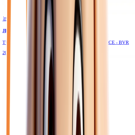
🥇 Top choix
30 980
€
JEEP AVENGER
TURBO T3 145 E-HYBRIDE 4XE THE NORTH FACE - BVR
2026
10
km
HYBRIDE ESSENCE