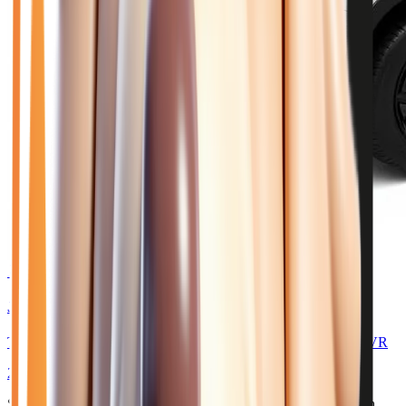
🥉 Recommandé
30 980
€
JEEP AVENGER
TURBO T3 145 E-HYBRIDE 4XE THE NORTH FACE - BVR
2026
10
km
HYBRIDE ESSENCE
Sélection basée sur le rapport année/kilométrage/prix
• Livraison