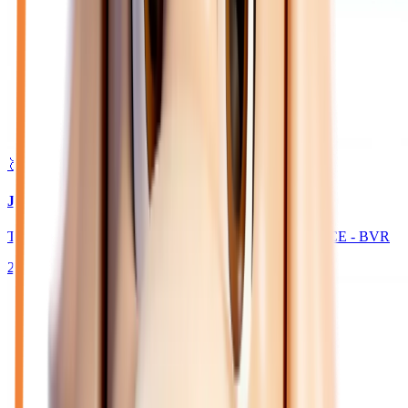
🥈 Excellent
30 980
€
JEEP AVENGER
TURBO T3 145 E-HYBRIDE 4XE THE NORTH FACE - BVR
2026
10
km
HYBRIDE ESSENCE