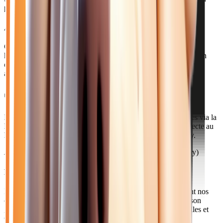
possible à Chelles
Acheter votre jeep hybride près de Chelles
Chelles est la deuxième ville de Seine-et-Marne avec 54 000
habitants. Cette commune dynamique en bord de Marne offre un
excellent compromis entre proximité parisienne et qualité de vie,
avec de nombreux espaces verts.
Comment venir depuis Chelles ?
Depuis Chelles, notre concession est accessible en 15 minutes via la
D199 puis la D418. La gare de Chelles-Gournay vous connecte au
RER E et au Transilien P. L'accès à l'A4 est rapide via Torcy.
Axes principaux :
D199 • A104 • RER E (Chelles-Gournay)
Pourquoi choisir Atlas Automobiles ?
Les Chellois travaillant à Paris ou Marne-la-Vallée apprécient nos
citadines et compactes économiques. Notre service de livraison
gratuite est particulièrement pratique pour les clients de Chelles et
Gournay.