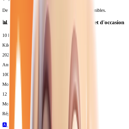
De
29 950
€ à
31 780
€. Financement et LOA disponibles.
📊 Statistiques des
jeep hybride
neuves et d'occasion
10
km
Kilométrage moyen
2026
Année moyenne
100
%
Moins de 3 ans (
12
)
12
Moins de 50 000 km
Répartition par boîte de vitesses :
🅰️
12
automatique →