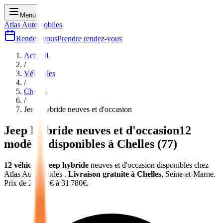
Menu
Atlas Automobiles
Rendez-vous
Prendre rendez-vous
Accueil
/
Véhicules
/
Chelles
/
Jeep Hybride
neuves et d'occasion
Jeep Hybride
neuves et d'occasion
12
modèles disponibles à
Chelles
(
77
)
12
véhicules
jeep hybride
neuves et d'occasion
disponibles chez
Atlas Automobiles
.
Livraison gratuite à
Chelles
,
Seine-et-Marne
.
Prix de
29 950
€ à
31 780
€.