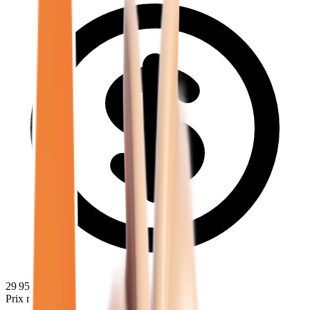
29 950
€
Prix minimum