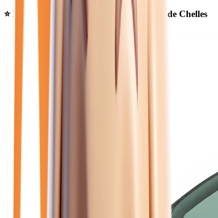
⭐ Nos meilleures offres
jeep hybride
près de Chelles