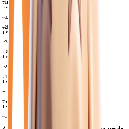
#
1
BMW
5
véh.
~
32 372
€
#
2
PEUGEOT
1
véh.
~
24 970
€
#
3
MINI
1
véh.
~
25 950
€
#
4
SEAT
1
véh.
~
16 880
€
#
5
HYUNDAI
1
véh.
~
14 980
€
⭐ Nos meilleures offres
essence automatique
près de