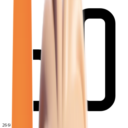
26 609
€