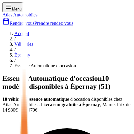
Menu
Atlas Automobiles
Rendez-vous
Prendre rendez-vous
Accueil
/
Véhicules
/
Épernay
/
Essence Automatique
d'occasion
Essence Automatique
d'occasion
10
modèles disponibles à
Épernay
(
51
)
10
véhicules
essence automatique
d'occasion
disponibles chez
Atlas Automobiles
.
Livraison gratuite à
Épernay
,
Marne
.
Prix de
14 980
€ à
35 470
€.