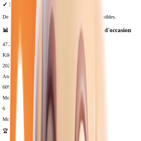
✓ Prix Transparents
De
14 980
€ à
35 470
€. Financement et LOA disponibles.
📊 Statistiques des
essence automatique
d'occasion
47 239
km
Kilométrage moyen
2022
Année moyenne
60
%
Moins de 3 ans (
6
)
6
Moins de 50 000 km
🏆 Marques les plus disponibles :