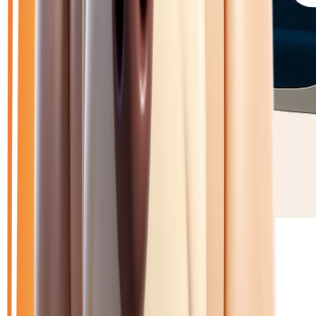
🥉 Recommandé
35 470
€
BMW X1