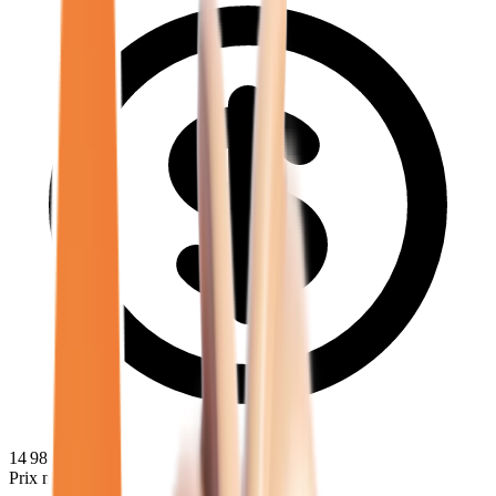
14 980
€
Prix minimum