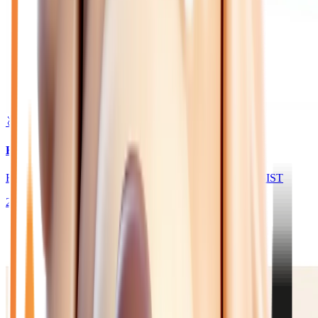
🥈 Excellent
25 750
€
BMW SERIE 1
F40 118I 136 M SPORT - BV DKG PACK DRIVE ASSIST
2023
22 937
km
ESSENCE