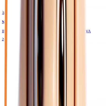
🥇 Top choix
21 450
€
NISSAN QASHQAI
III 1.3 MILD HYBRID 158 BUSINESS EDITION - BVA
2023
30 527
km
ESSENCE