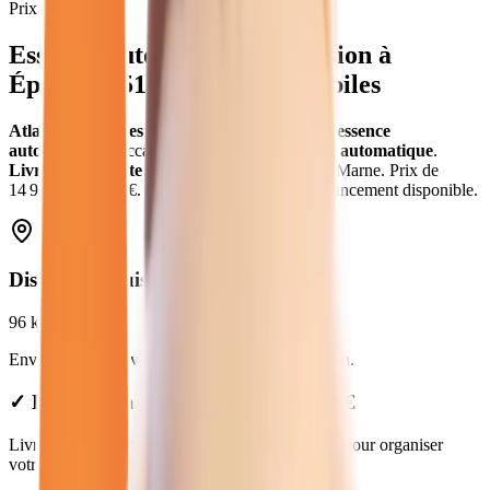
Prix moyen
Essence Automatique
d'occasion
à
Épernay
(
51
) - Atlas Automobiles
Atlas Automobiles
vous propose
10
véhicules
essence
automatique
d'occasion
.
en
essence
avec boîte
automatique
.
Livraison gratuite à
Épernay
et dans toute la
Marne
.
Prix de
14 980
€ à
35 470
€. Essai gratuit, garantie et financement disponible.
Distance depuis
Épernay
96
km
Environ
1h29
en voiture jusqu'à notre concession.
✓ Livraison à Épernay : forfait de 99€
Livraison disponible à Épernay. Contactez-nous pour organiser
votre livraison.