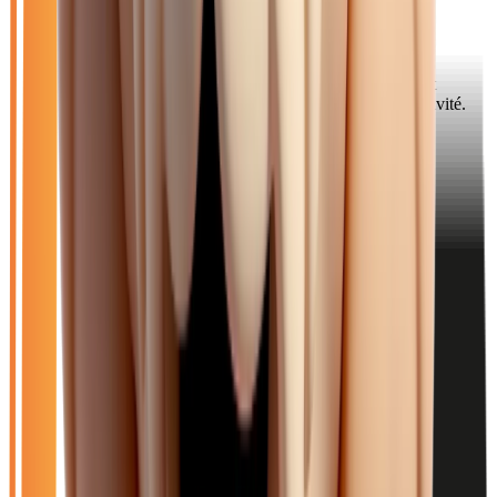
Pourquoi choisir Atlas Automobiles ?
Les Sparnaciens et professionnels du champagne recherchent
souvent des véhicules premium et des utilitaires pour leur activité.
Notre stock diversifié répond à ces besoins spécifiques.
Catalogue
Énergie: Essence
Transmission: Automatique
Filtres
Mon catalogue
(
0
)
(
0
)
Filtres
Mon catalogue
(
0
)
(
0
)