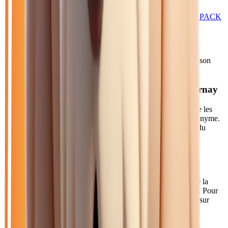
U11 SDRIVE 20I 170 BUSINESS DESIGN - BV DKG & PACK
EVASION
2023
20 861
km
ESSENCE
Sélection basée sur le rapport année/kilométrage/prix
• Livraison
possible à Épernay
Acheter votre essence automatique près de Épernay
Épernay, capitale du champagne avec 23 000 habitants, abrite les
plus prestigieuses maisons de champagne sur son avenue éponyme.
Cette ville prospère de la Marne attire œnophiles et touristes du
monde entier.
Comment venir depuis Épernay ?
À 1h30 de notre concession via l'A4, Épernay est au cœur de la
Champagne. Le TER Grand Est relie la ville à Paris en 1h20. Pour
les clients d'Épernay, nous proposons un service de livraison sur
devis personnalisé.
Axes principaux :
A4 • A26 • TER Grand Est