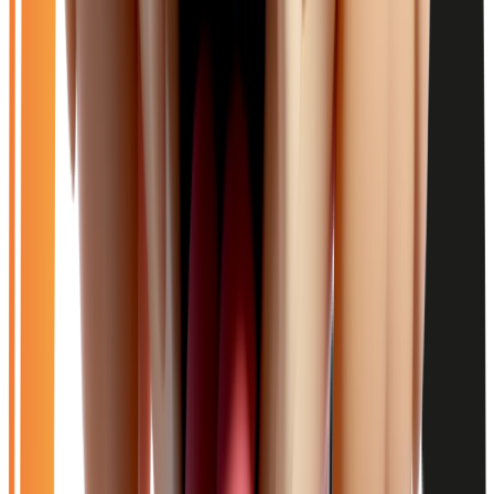
10
véhicule
s
trouvé
s
Ouvrir le chat
Filtres
🆕
Neuf
🚗
Occasion
LOA
Exclu LOA
🎁
Promo
⚡
Essence
⚙️
Automatique
🚗
Occasion
Effacer tout