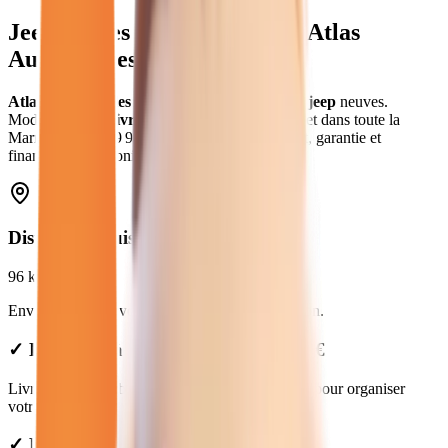
Jeep
neuves
à
Épernay
(
51
) - Atlas
Automobiles
Atlas Automobiles
vous propose
12
véhicules
jeep
neuves
.
Modèles
Jeep
.
Livraison gratuite à
Épernay
et dans toute la
Marne
.
Prix de
29 950
€ à
31 780
€. Essai gratuit, garantie et
financement disponible.
Distance depuis
Épernay
96
km
Environ
1h29
en voiture jusqu'à notre concession.
✓ Livraison à Épernay : forfait de 99€
Livraison disponible à Épernay. Contactez-nous pour organiser
votre livraison.
✓ Prix Transparents