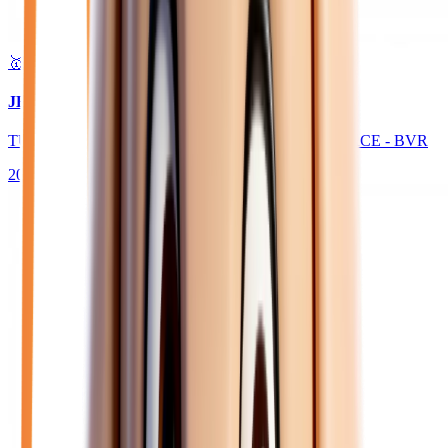
🥇 Top choix
29 970
€
JEEP AVENGER
TURBO T3 145 E-HYBRIDE 4XE THE NORTH FACE - BVR
2026
10
km
HYBRIDE ESSENCE