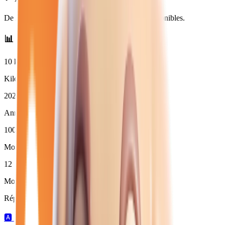
De
29 950
€ à
31 780
€. Financement et LOA disponibles.
📊 Statistiques des
jeep
neuves
10
km
Kilométrage moyen
2026
Année moyenne
100
%
Moins de 3 ans (
12
)
12
Moins de 50 000 km
Répartition par boîte de vitesses :
🅰️
12
automatique →