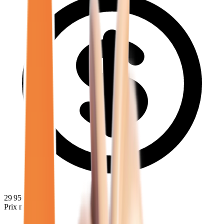
29 950
€
Prix minimum