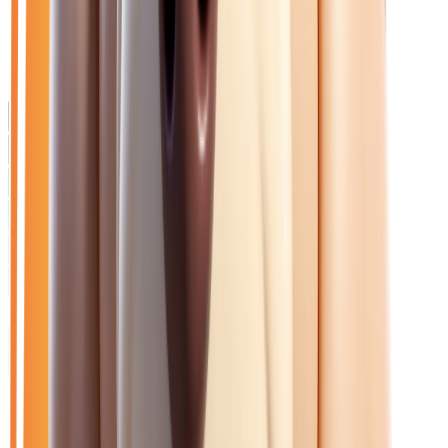
Catalogue
Marque: Jeep
Filtres
Mon catalogue
(
0
)
(
0
)
Filtres
Mon catalogue
(
0
)
(
0
)
12
véhicule
s
trouvé
s
Ouvrir le chat
Filtres