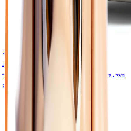
🥈 Excellent
30 980
€
JEEP AVENGER
TURBO T3 145 E-HYBRIDE 4XE THE NORTH FACE - BVR
2026
10
km
HYBRIDE ESSENCE