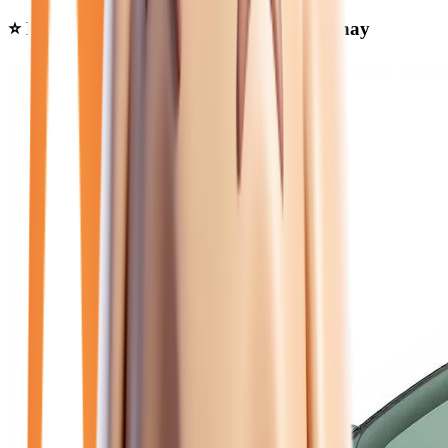
⭐ Nos meilleures offres
jeep
près de Épernay