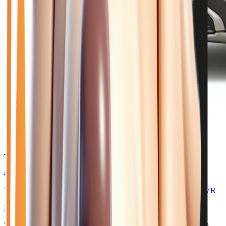
🥉 Recommandé
29 950
€
JEEP AVENGER
TURBO T3 145 E-HYBRIDE 4XE THE NORTH FACE - BVR
2026
10
km
HYBRIDE ESSENCE
Sélection basée sur le rapport année/kilométrage/prix
• Livraison