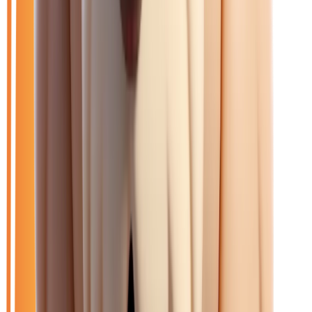
🆕
Neuf
🚗
Occasion
LOA
Exclu LOA
🎁
Promo
🆕
Neuf
🏷️
Jeep
Effacer tout