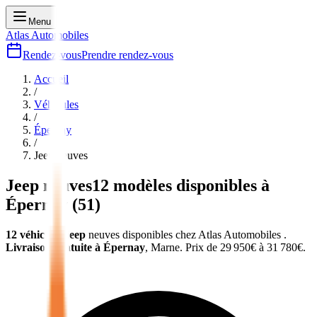
Menu
Atlas Automobiles
Rendez-vous
Prendre rendez-vous
Accueil
/
Véhicules
/
Épernay
/
Jeep
neuves
Jeep
neuves
12
modèles disponibles à
Épernay
(
51
)
12
véhicules
jeep
neuves
disponibles chez Atlas Automobiles
.
Livraison gratuite à
Épernay
,
Marne
.
Prix de
29 950
€ à
31 780
€.