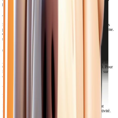
possible à Épernay
Acheter votre jeep près de Épernay
Épernay, capitale du champagne avec 23 000 habitants, abrite les
plus prestigieuses maisons de champagne sur son avenue éponyme.
Cette ville prospère de la Marne attire œnophiles et touristes du
monde entier.
Comment venir depuis Épernay ?
À 1h30 de notre concession via l'A4, Épernay est au cœur de la
Champagne. Le TER Grand Est relie la ville à Paris en 1h20. Pour
les clients d'Épernay, nous proposons un service de livraison sur
devis personnalisé.
Axes principaux :
A4 • A26 • TER Grand Est
Pourquoi choisir Atlas Automobiles ?
Les Sparnaciens et professionnels du champagne recherchent
souvent des véhicules premium et des utilitaires pour leur activité.
Notre stock diversifié répond à ces besoins spécifiques.