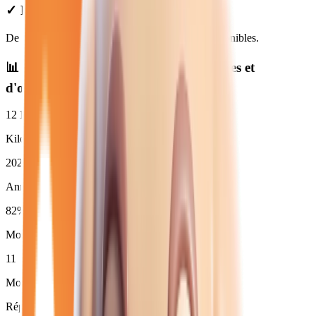
✓ Prix Transparents
De
11 280
€ à
24 180
€. Financement et LOA disponibles.
📊 Statistiques des
renault essence
neuves et
d'occasion
12 121
km
Kilométrage moyen
2025
Année moyenne
82
%
Moins de 3 ans (
9
)
11
Moins de 50 000 km
Répartition par boîte de vitesses :