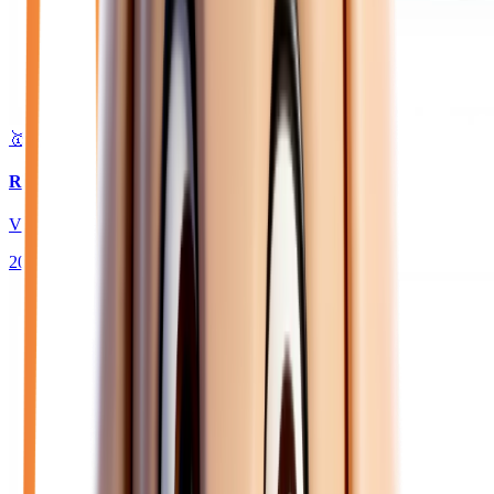
🥇 Top choix
24 180
€
RENAULT CLIO
VI 1.2 TCE 115 TECHNO - BV EDC JANTES 18
2026
10
km
ESSENCE