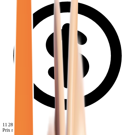
11 280
€
Prix minimum