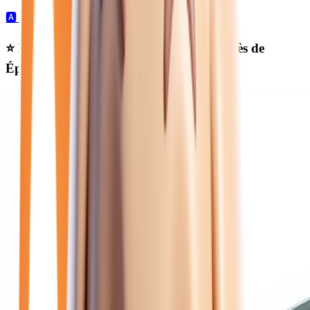
🅰️
6
automatique →
Ⓜ️
5
manuelle →
⭐ Nos meilleures offres
renault essence
près de
Épernay