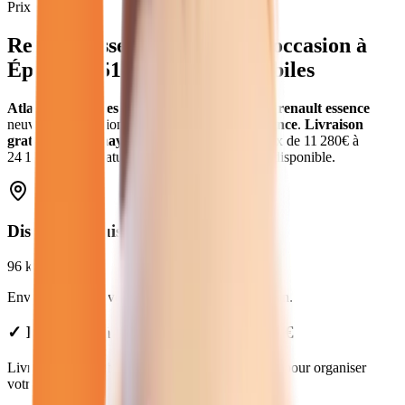
Prix moyen
Renault Essence
neuves et d'occasion
à
Épernay
(
51
) - Atlas Automobiles
Atlas Automobiles
vous propose
11
véhicules
renault essence
neuves et d'occasion
.
Modèles
Renault
en
essence
.
Livraison
gratuite à
Épernay
et dans toute la
Marne
.
Prix de
11 280
€ à
24 180
€. Essai gratuit, garantie et financement disponible.
Distance depuis
Épernay
96
km
Environ
1h29
en voiture jusqu'à notre concession.
✓ Livraison à Épernay : forfait de 99€
Livraison disponible à Épernay. Contactez-nous pour organiser
votre livraison.