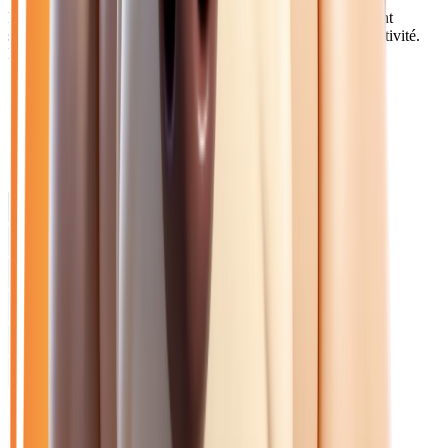
Les Sparnaciens et professionnels du champagne recherchent
souvent des véhicules premium et des utilitaires pour leur activité.
Notre stock diversifié répond à ces besoins spécifiques.
Catalogue
Énergie: Essence
Marque: Renault
Filtres
Mon catalogue
(
0
)
(
0
)
Filtres
Mon catalogue
(
0
)
(
0
)
11
véhicule
s
trouvé
s