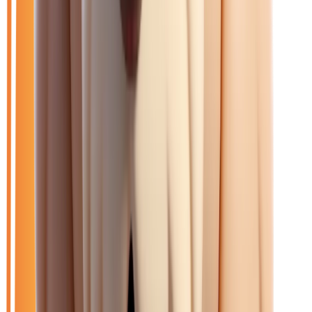
Ouvrir le chat
Filtres
🆕
Neuf
🚗
Occasion
LOA
Exclu LOA
🎁
Promo
⚡
Essence
🏷️
Renault
Effacer tout