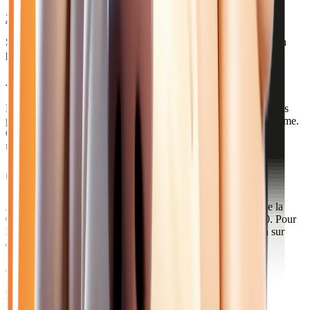
2026
10
km
ESSENCE
Sélection basée sur le rapport année/kilométrage/prix
• Livraison
possible à Épernay
Acheter votre renault essence près de Épernay
Épernay, capitale du champagne avec 23 000 habitants, abrite les
plus prestigieuses maisons de champagne sur son avenue éponyme.
Cette ville prospère de la Marne attire œnophiles et touristes du
monde entier.
Comment venir depuis Épernay ?
À 1h30 de notre concession via l'A4, Épernay est au cœur de la
Champagne. Le TER Grand Est relie la ville à Paris en 1h20. Pour
les clients d'Épernay, nous proposons un service de livraison sur
devis personnalisé.
Axes principaux :
A4 • A26 • TER Grand Est
Pourquoi choisir Atlas Automobiles ?