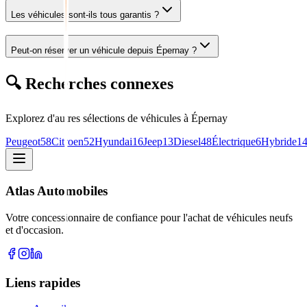
Les véhicules sont-ils tous garantis ?
Peut-on réserver un véhicule depuis Épernay ?
🔍 Recherches connexes
Explorez d'autres sélections de véhicules
à Épernay
Peugeot
58
Citroen
52
Hyundai
16
Jeep
13
Diesel
48
Électrique
6
Hybride
1
Atlas Automobiles
Votre concessionnaire de confiance pour l'achat de véhicules neufs
et d'occasion.
Liens rapides