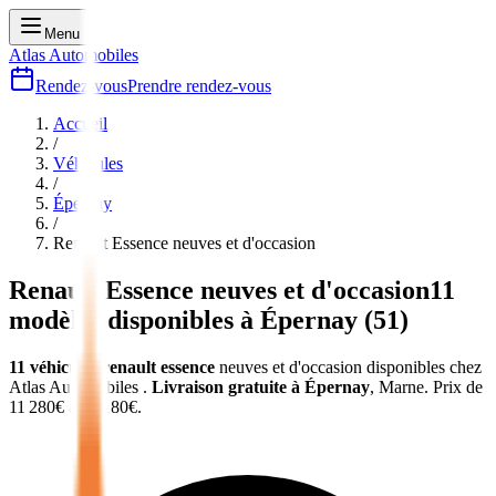
Menu
Atlas Automobiles
Rendez-vous
Prendre rendez-vous
Accueil
/
Véhicules
/
Épernay
/
Renault Essence
neuves et d'occasion
Renault Essence
neuves et d'occasion
11
modèles disponibles à
Épernay
(
51
)
11
véhicules
renault essence
neuves et d'occasion
disponibles chez
Atlas Automobiles
.
Livraison gratuite à
Épernay
,
Marne
.
Prix de
11 280
€ à
24 180
€.