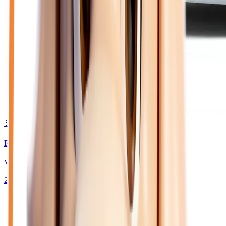
🥈 Excellent
24 180
€
RENAULT CLIO
VI 1.2 TCE 115 TECHNO - BV EDC JANTES 18
2026
10
km
ESSENCE