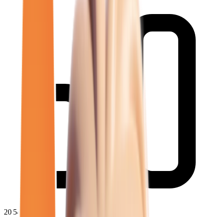
20 541
€