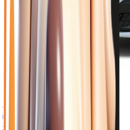
🥉 Recommandé
23 880
€
RENAULT CLIO
VI 1.2 TCE 115 TECHNO - BV EDC JANTES 18