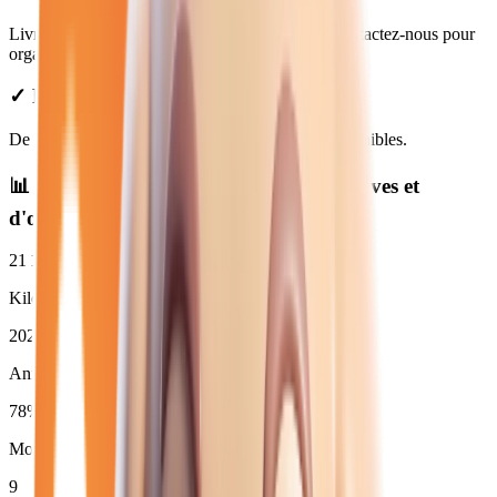
Livraison disponible à La Ferté-sous-Jouarre. Contactez-nous pour
organiser votre livraison.
✓ Prix Transparents
De
11 280
€ à
36 980
€. Financement et LOA disponibles.
📊 Statistiques des
renault manuelle
neuves et
d'occasion
21 137
km
Kilométrage moyen
2024
Année moyenne
78
%
Moins de 3 ans (
7
)
9