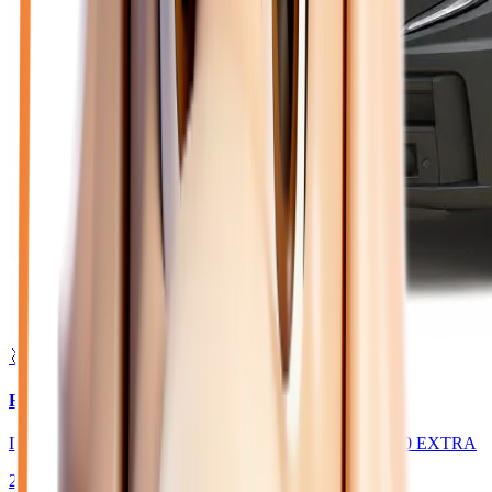
🥈 Excellent
35 470
€
RENAULT MASTER
IV FOURGON TRACTION 3T5 L2H2 BLUE DCI 150 EXTRA
2025
10
km
DIESEL