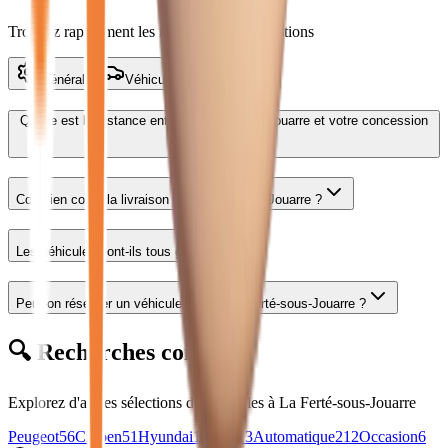
Trouvez rapidement les réponses à vos questions
Général
Véhicules
Services
Quelle est la distance entre
La Ferté-sous-Jouarre
et votre concession
?
Combien coûte la livraison à La Ferté-sous-Jouarre ?
Les véhicules sont-ils tous garantis ?
Peut-on réserver un véhicule depuis La Ferté-sous-Jouarre ?
🔍 Recherches connexes
Explorez d'autres sélections de véhicules
à La Ferté-sous-Jouarre
Peugeot
56
Citroen
51
Hyundai
16
Jeep
13
Automatique
212
Occasion
6