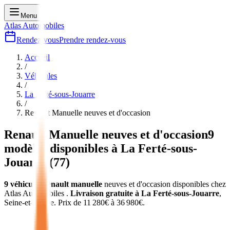
Menu
Atlas Automobiles
Rendez-vous
Prendre rendez-vous
Accueil
/
Véhicules
/
La Ferté-sous-Jouarre
/
Renault Manuelle
neuves et d'occasion
Renault Manuelle
neuves et d'occasion
9
modèles disponibles à
La Ferté-sous-
Jouarre
(
77
)
9
véhicules
renault manuelle
neuves et d'occasion
disponibles chez
Atlas Automobiles
.
Livraison gratuite à
La Ferté-sous-Jouarre
,
Seine-et-Marne
.
Prix de
11 280
€ à
36 980
€.