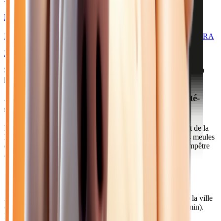
RENAULT MASTER
IV FOURGON TRACTION 3T5 L2H2 BLUE DCI 150 EXTRA
2025
10
km
DIESEL
Sélection basée sur le rapport année/kilométrage/prix
• Livraison
possible à La Ferté-sous-Jouarre
Acheter votre renault manuelle près de La Ferté-
sous-Jouarre
La Ferté-sous-Jouarre, ville de 10 000 habitants au confluent de la
Marne et du Petit Morin, est connue historiquement pour ses meules
de pierre. Cette commune paisible offre un cadre de vie champêtre
aux portes de la Champagne.
Comment venir depuis La Ferté-sous-Jouarre ?
À 40 minutes de notre concession par l'A4 (sortie La Ferté), la ville
est également desservie par le Transilien P (Paris-Est en 45 min).
Notre service de livraison couvre tout le secteur de La Ferté.