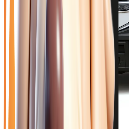
🥉 Recommandé
33 970
€