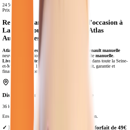
24 562
€
Prix moyen
Renault Manuelle
neuves et d'occasion
à
La Ferté-sous-Jouarre
(
77
) - Atlas
Automobiles
Atlas Automobiles
vous propose
9
véhicules
renault manuelle
neuves et d'occasion
.
Modèles
Renault
avec boîte
manuelle
.
Livraison gratuite à
La Ferté-sous-Jouarre
et dans toute la
Seine-
et-Marne
.
Prix de
11 280
€ à
36 980
€. Essai gratuit, garantie et
financement disponible.
Distance depuis
La Ferté-sous-Jouarre
36
km
Environ
43 min
en voiture jusqu'à notre concession.
✓ Livraison à La Ferté-sous-Jouarre : forfait de 49€