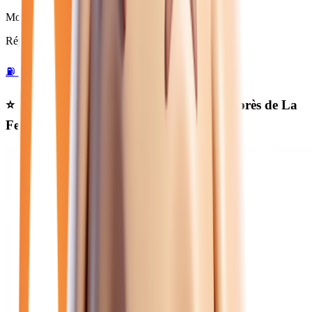
Moins de 50 000 km
Répartition par motorisation :
⛽
5
essence →
🛢️
4
diesel →
⭐ Nos meilleures offres
renault manuelle
près de La
Ferté-sous-Jouarre