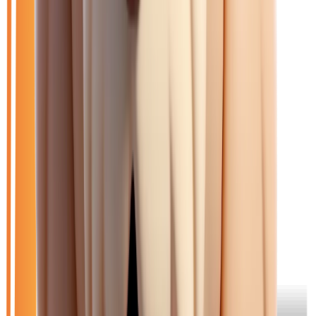
Mon catalogue
(
0
)
(
0
)
9
véhicule
s
trouvé
s
Ouvrir le chat
Filtres
🆕
Neuf
🚗
Occasion
LOA
Exclu LOA
🎁
Promo
⚙️
Manuelle
🏷️
Renault
Effacer tout