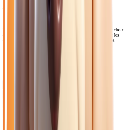
Axes principaux :
A4 • D603 • Transilien P
Pourquoi choisir Atlas Automobiles ?
Les Fertois et habitants du nord-est 77 apprécient notre large choix
de véhicules d'occasion récents. La proximité de l'A4 facilite les
déplacements vers notre concession ou la livraison à domicile.
Catalogue
Transmission: Manuelle
Marque: Renault
Filtres
Mon catalogue
(
0
)
(
0
)
Filtres