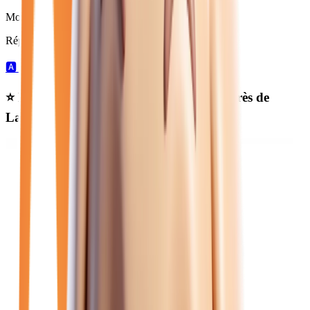
Moins de 50 000 km
Répartition par boîte de vitesses :
🅰️
26
automatique →
⭐ Nos meilleures offres
renault hybride
près de
Lagny-sur-Marne