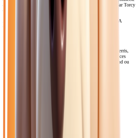
à Paris-Est en 25 minutes. L'accès à l'A4 se fait facilement par Torcy
ou Bussy-Saint-Georges.
Axes principaux :
D418 • A4 (sortie Val d'Europe) • RER A
(Marne-la-Vallée Chessy)
Pourquoi choisir Atlas Automobiles ?
Les familles de Lagny et des communes voisines (Chessy, Serris,
Magny-le-Hongre) trouvent chez nous des SUV et monospaces
parfaits pour les sorties en famille, que ce soit vers Disneyland ou
pour explorer la vallée de la Marne.
Catalogue
Énergie: Hybride
Marque: Renault
Filtres
Mon catalogue
(
0
)
(
0
)