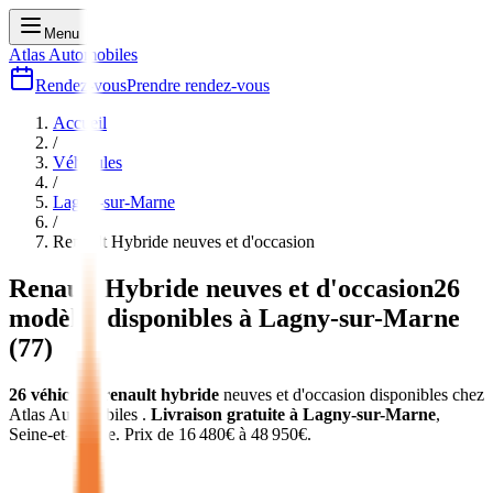
Menu
Atlas Automobiles
Rendez-vous
Prendre rendez-vous
Accueil
/
Véhicules
/
Lagny-sur-Marne
/
Renault Hybride
neuves et d'occasion
Renault Hybride
neuves et d'occasion
26
modèles disponibles à
Lagny-sur-Marne
(
77
)
26
véhicules
renault hybride
neuves et d'occasion
disponibles chez
Atlas Automobiles
.
Livraison gratuite à
Lagny-sur-Marne
,
Seine-et-Marne
.
Prix de
16 480
€ à
48 950
€.