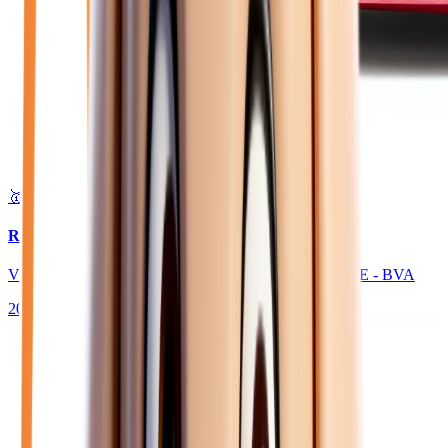
🥇 Top choix
27 480
€
RENAULT CLIO
VI 1.8 E-TECH FULL HYBRID 160 ESPRIT ALPINE - BVA
2025
1 650
km
HYBRIDE ESSENCE