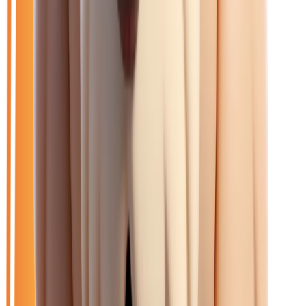
Filtres
Mon catalogue
(
0
)
(
0
)
26
véhicule
s
trouvé
s
Ouvrir le chat
Filtres
🆕
Neuf
🚗
Occasion
LOA
Exclu LOA
🎁
Promo
⚡
Hybride
🏷️
Renault
Effacer tout