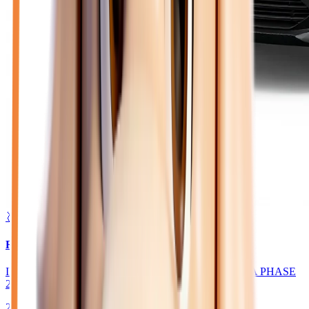
🥈 Excellent
30 450
€
RENAULT CAPTUR
II 1.8 E-TECH HYBRIDE 160 ESPRIT ALPINE - BVA PHASE
2
2026
10
km
HYBRIDE ESSENCE