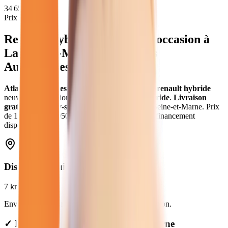
34 657
€
Prix moyen
Renault Hybride
neuves et d'occasion
à
Lagny-sur-Marne
(
77
) - Atlas
Automobiles
Atlas Automobiles
vous propose
26
véhicules
renault hybride
neuves et d'occasion
.
Modèles
Renault
en
hybride
.
Livraison
gratuite à
Lagny-sur-Marne
et dans toute la
Seine-et-Marne
.
Prix
de
16 480
€ à
48 950
€. Essai gratuit, garantie et financement
disponible.
Distance depuis
Lagny-sur-Marne
7
km
Environ
12 min
en voiture jusqu'à notre concession.
✓ Livraison gratuite à Lagny-sur-Marne