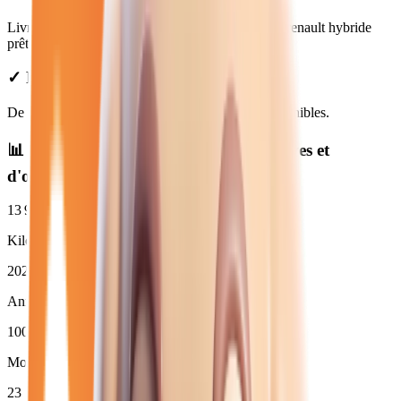
Livraison gratuite à Lagny-sur-Marne. Véhicules renault hybride
prêts à partir.
✓ Prix Transparents
De
16 480
€ à
48 950
€. Financement et LOA disponibles.
📊 Statistiques des
renault hybride
neuves et
d'occasion
13 989
km
Kilométrage moyen
2025
Année moyenne
100
%
Moins de 3 ans (
26
)
23