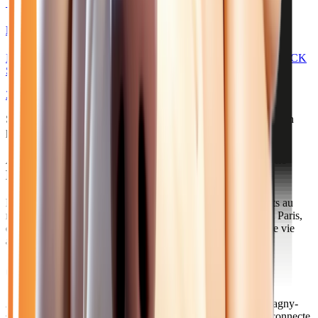
🥉 Recommandé
27 980
€
RENAULT CAPTUR
II 1.6 E-TECH HYBRIDE 145 GSR2 ESPRIT ALPINE + PACK
SAFETY
2025
10
km
HYBRIDE ESSENCE
Sélection basée sur le rapport année/kilométrage/prix
• Livraison
possible à Lagny-sur-Marne
Acheter votre renault hybride près de Lagny-sur-
Marne
Lagny-sur-Marne est une charmante ville de 22 000 habitants au
riche patrimoine historique. Située aux portes de Disneyland Paris,
elle combine l'attrait touristique de la région avec un cadre de vie
authentique en bord de Marne.
Comment venir depuis Lagny-sur-Marne ?
À seulement 10 minutes de notre concession via la D418, Lagny-
sur-Marne est idéalement positionnée. La gare SNCF vous connecte