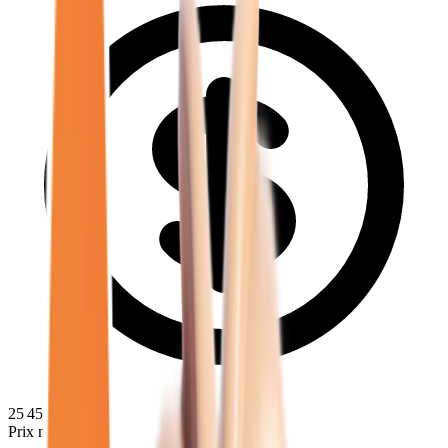
25 450
€
Prix minimum