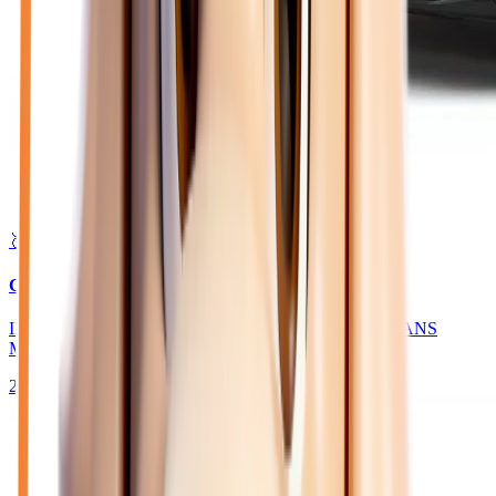
🥈 Excellent
27 450
€
CITROEN BERLINGO
III TAILLE M BLUEHDI 130 MAX - BV EAT8 N1 SANS
MALUS
2026
10
km
DIESEL