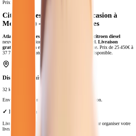
Prix moyen
Citroen Diesel
neuves et d'occasion
à
Melun
(
77
) - Atlas Automobiles
Atlas Automobiles
vous propose
28
véhicules
citroen diesel
neuves et d'occasion
.
Modèles
Citroen
en
diesel
.
Livraison
gratuite à
Melun
et dans toute la
Seine-et-Marne
.
Prix de
25 450
€ à
37 780
€. Essai gratuit, garantie et financement disponible.
Distance depuis
Melun
32
km
Environ
38 min
en voiture jusqu'à notre concession.
✓ Livraison à Melun : forfait de 49€
Livraison disponible à Melun. Contactez-nous pour organiser votre
livraison.