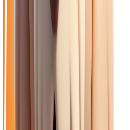
Ouvrir le chat
Filtres
🆕
Neuf
🚗
Occasion
LOA
Exclu LOA
🎁
Promo
⚡
Diesel
🏷️
Citroen
Effacer tout