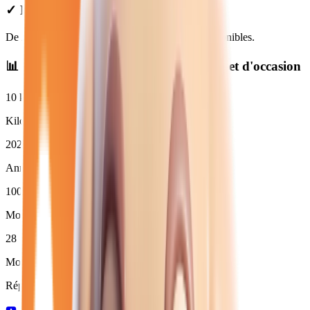
✓ Prix Transparents
De
25 450
€ à
37 780
€. Financement et LOA disponibles.
📊 Statistiques des
citroen diesel
neuves et d'occasion
10
km
Kilométrage moyen
2026
Année moyenne
100
%
Moins de 3 ans (
28
)
28
Moins de 50 000 km
Répartition par boîte de vitesses :