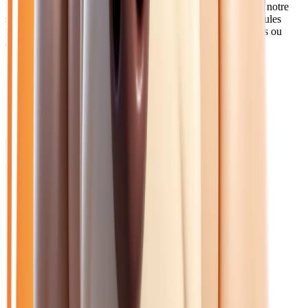
Les Melunais et habitants du sud Seine-et-Marne apprécient notre
service de livraison à tarif préférentiel. Nos berlines et véhicules
premium répondent aux attentes des cadres travaillant à Paris ou
dans les zones d'activités locales.
Catalogue
Énergie: Diesel
Marque: Citroen
Filtres
Mon catalogue
(
0
)
(
0
)
Filtres
Mon catalogue
(
0
)
(
0
)
28
véhicule
s
trouvé
s