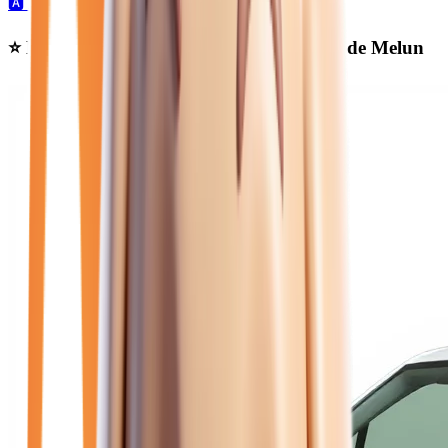
🅰️
26
automatique →
Ⓜ️
2
manuelle →
⭐ Nos meilleures offres
citroen diesel
près de Melun