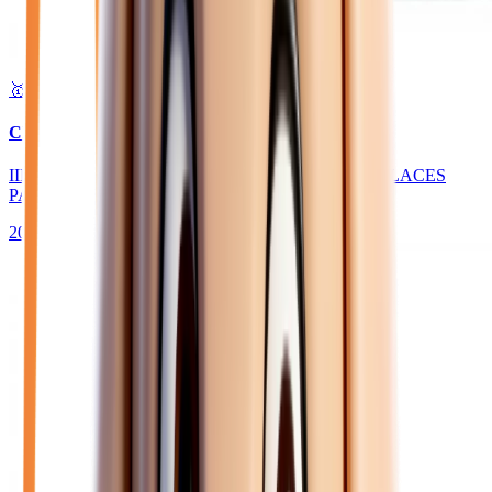
🥇 Top choix
25 450
€
CITROEN BERLINGO
III VAN BLUEHDI 130 XL 950KG - BV EAT8 - 3 PLACES
PACK TECHNO
2026
10
km
DIESEL