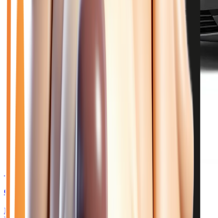
🥉 Recommandé
32 950
€
CITROEN JUMPY
III FOURGON M 2.2 BLUEHDI 150 - BV EAT8 PACK