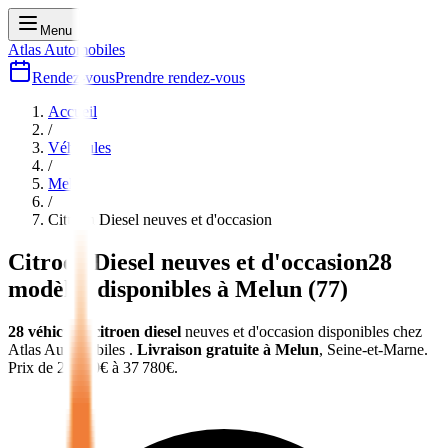
Menu
Atlas Automobiles
Rendez-vous
Prendre rendez-vous
Accueil
/
Véhicules
/
Melun
/
Citroen Diesel
neuves et d'occasion
Citroen Diesel
neuves et d'occasion
28
modèles disponibles à
Melun
(
77
)
28
véhicules
citroen diesel
neuves et d'occasion
disponibles chez
Atlas Automobiles
.
Livraison gratuite à
Melun
,
Seine-et-Marne
.
Prix de
25 450
€ à
37 780
€.