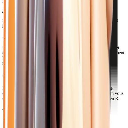
PREMIUM
2026
10
km
DIESEL
Sélection basée sur le rapport année/kilométrage/prix
• Livraison
possible à Melun
Acheter votre citroen diesel près de Melun
Melun, préfecture de Seine-et-Marne, compte 42 000 habitants et
constitue le pôle administratif et économique du sud du département.
La ville s'étend sur les deux rives de la Seine et accueille de
nombreux services publics.
Comment venir depuis Melun ?
Rejoignez notre concession en 35 minutes par la Francilienne
(A104) ou la D605 via Brie-Comte-Robert. La gare de Melun vous
connecte à Paris-Gare de Lyon en 25 minutes par le Transilien R.
Axes principaux :
A5 • A104 • D605 • Transilien R
Pourquoi choisir Atlas Automobiles ?