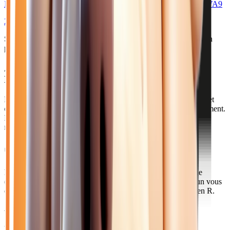
III FOURGON L2H1 3000 KG 2.0 DCI 150 ADVANCE - BVA9
2025
10
km
DIESEL
Sélection basée sur le rapport année/kilométrage/prix
• Livraison
possible à Melun
Acheter votre renault diesel automatique près de
Melun
Melun, préfecture de Seine-et-Marne, compte 42 000 habitants et
constitue le pôle administratif et économique du sud du département.
La ville s'étend sur les deux rives de la Seine et accueille de
nombreux services publics.
Comment venir depuis Melun ?
Rejoignez notre concession en 35 minutes par la Francilienne
(A104) ou la D605 via Brie-Comte-Robert. La gare de Melun vous
connecte à Paris-Gare de Lyon en 25 minutes par le Transilien R.
Axes principaux :
A5 • A104 • D605 • Transilien R
Pourquoi choisir Atlas Automobiles ?