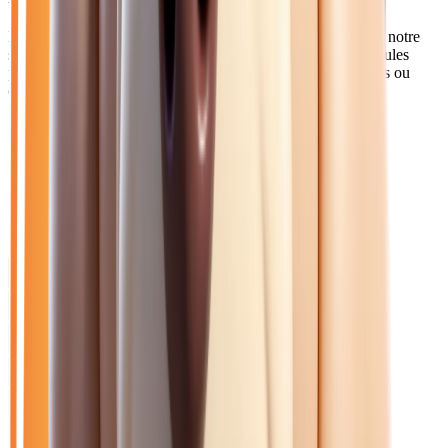
Les Melunais et habitants du sud Seine-et-Marne apprécient notre
service de livraison à tarif préférentiel. Nos berlines et véhicules
premium répondent aux attentes des cadres travaillant à Paris ou
dans les zones d'activités locales.
Catalogue
Énergie: Diesel
Transmission: Automatique
Marque: Renault
Filtres
Mon catalogue
(
0
)
(
0
)
Filtres
Mon catalogue
(
0
)
(
0
)