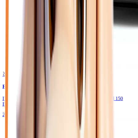
🥈 Excellent
35 970
€
RENAULT TRAFIC
III (3) CABINE APPROFONDIE L2H1 2.0 BLUE DCI 150
BVA9 GSR2 ADVANCE 6 PLACES
2025
10
km
DIESEL