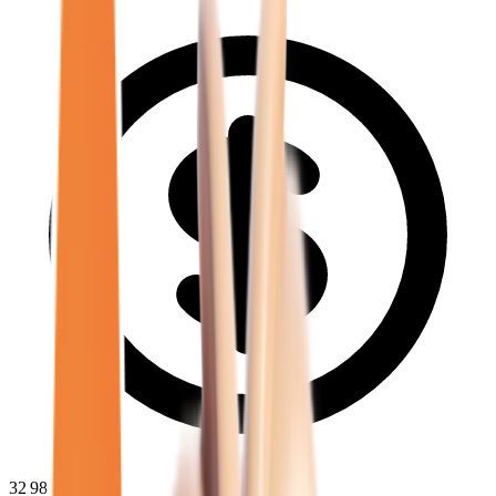
32 980
€