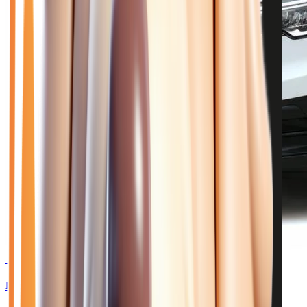
🥉 Recommandé
34 970
€
RENAULT TRAFIC