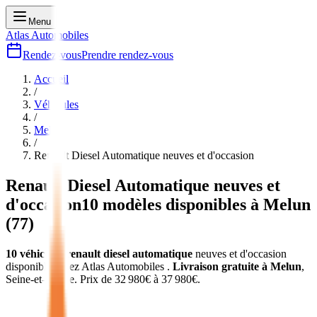
Menu
Atlas Automobiles
Rendez-vous
Prendre rendez-vous
Accueil
/
Véhicules
/
Melun
/
Renault Diesel Automatique
neuves et d'occasion
Renault Diesel Automatique
neuves et
d'occasion
10
modèles disponibles à
Melun
(
77
)
10
véhicules
renault diesel automatique
neuves et d'occasion
disponibles chez Atlas Automobiles
.
Livraison gratuite à
Melun
,
Seine-et-Marne
.
Prix de
32 980
€ à
37 980
€.