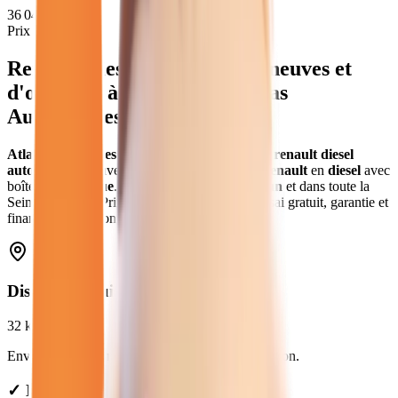
36 040
€
Prix moyen
Renault Diesel Automatique
neuves et
d'occasion
à
Melun
(
77
) - Atlas
Automobiles
Atlas Automobiles
vous propose
10
véhicules
renault diesel
automatique
neuves et d'occasion
.
Modèles
Renault
en
diesel
avec
boîte
automatique
.
Livraison gratuite à
Melun
et dans toute la
Seine-et-Marne
.
Prix de
32 980
€ à
37 980
€. Essai gratuit, garantie et
financement disponible.
Distance depuis
Melun
32
km
Environ
38 min
en voiture jusqu'à notre concession.
✓ Livraison à Melun : forfait de 49€