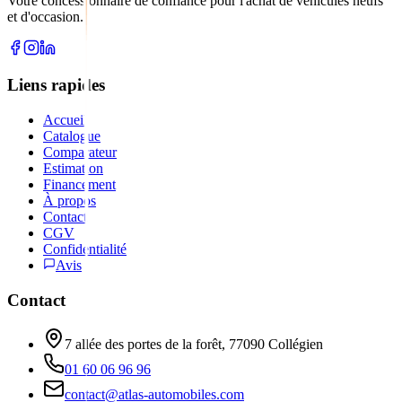
Votre concessionnaire de confiance pour l'achat de véhicules neufs
et d'occasion.
Liens rapides
Accueil
Catalogue
Comparateur
Estimation
Financement
À propos
Contact
CGV
Confidentialité
Avis
Contact
7 allée des portes de la forêt, 77090 Collégien
01 60 06 96 96
contact@atlas-automobiles.com