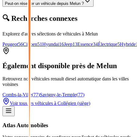
Peut-on réserver un véhicule depuis Melun ?
🔍 Recherches connexes
Explorez d'autres sélections de véhicules
à Melun
Peugeot
56
Citroen
51
Hyundai
16
Jeep
13
Essence
34
Électrique
5
Hybride
Également disponible près de
Melun
Retrouvez nos véhicules
renault diesel automatique
dans les villes
voisines
Combs-la-Ville
(
77
)
Savigny-le-Temple
(
77
)
Voir tous les véhicules à Collégien (siège)
Atlas Automobiles