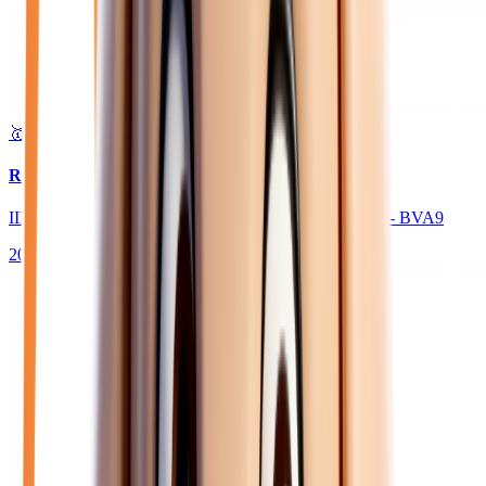
🥇 Top choix
36 450
€
RENAULT TRAFIC
III FOURGON L2H1 3000 KG 2.0 DCI 170 EXTRA - BVA9
2026
10
km
DIESEL