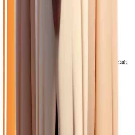
10
véhicule
s
trouvé
s
Ouvrir le chat
Filtres
🆕
Neuf
🚗
Occasion
LOA
Exclu LOA
🎁
Promo
⚡
Diesel
⚙️
Automatique
🏷️
Renault
Effacer tout