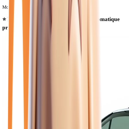
Moins de 50 000 km
⭐ Nos meilleures offres
renault diesel automatique
près de Melun