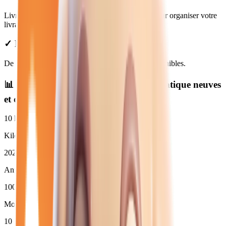
Livraison disponible à Melun. Contactez-nous pour organiser votre
livraison.
✓ Prix Transparents
De
32 980
€ à
37 980
€. Financement et LOA disponibles.
📊 Statistiques des
renault diesel automatique
neuves
et d'occasion
10
km
Kilométrage moyen
2025
Année moyenne
100
%
Moins de 3 ans (
10
)
10