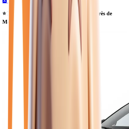
🅰️
15
automatique →
⭐ Nos meilleures offres
renault hybride
près de
Melun