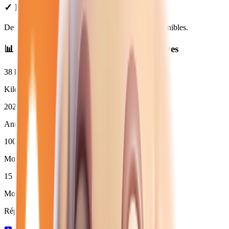
✓ Prix Transparents
De
25 950
€ à
48 950
€. Financement et LOA disponibles.
📊 Statistiques des
renault hybride
neuves
38
km
Kilométrage moyen
2026
Année moyenne
100
%
Moins de 3 ans (
15
)
15
Moins de 50 000 km
Répartition par boîte de vitesses :