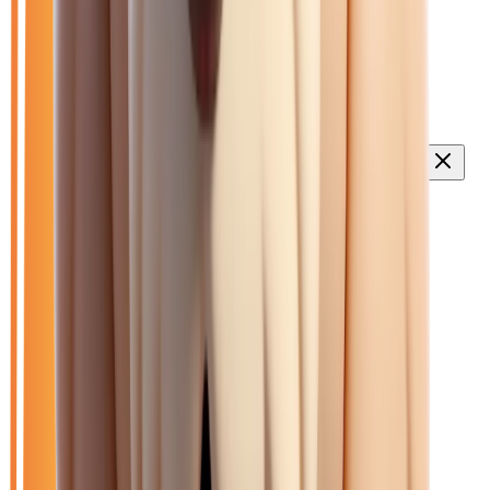
Ouvrir le chat
Filtres
🆕
Neuf
🚗
Occasion
LOA
Exclu LOA
🎁
Promo
⚡
Hybride
🆕
Neuf
🏷️
Renault
Effacer tout