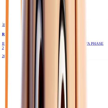
🥇 Top choix
30 450
€
RENAULT CAPTUR
II 1.8 E-TECH HYBRIDE 160 ESPRIT ALPINE - BVA PHASE
2
2026
10
km
HYBRIDE ESSENCE