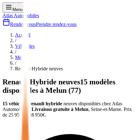
Menu
Atlas Automobiles
Rendez-vous
Prendre rendez-vous
Accueil
/
Véhicules
/
Melun
/
Renault Hybride
neuves
Renault Hybride
neuves
15
modèles
disponibles à
Melun
(
77
)
15
véhicules
renault hybride
neuves
disponibles chez Atlas
Automobiles
.
Livraison gratuite à
Melun
,
Seine-et-Marne
.
Prix
de
25 950
€ à
48 950
€.