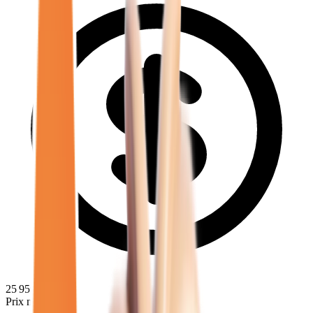
25 950
€
Prix minimum