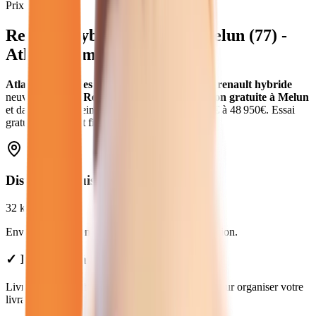
Prix moyen
Renault Hybride
neuves
à
Melun
(
77
) -
Atlas Automobiles
Atlas Automobiles
vous propose
15
véhicules
renault hybride
neuves
.
Modèles
Renault
en
hybride
.
Livraison gratuite à
Melun
et dans toute la
Seine-et-Marne
.
Prix de
25 950
€ à
48 950
€. Essai
gratuit, garantie et financement disponible.
Distance depuis
Melun
32
km
Environ
38 min
en voiture jusqu'à notre concession.
✓ Livraison à Melun : forfait de 49€
Livraison disponible à Melun. Contactez-nous pour organiser votre
livraison.