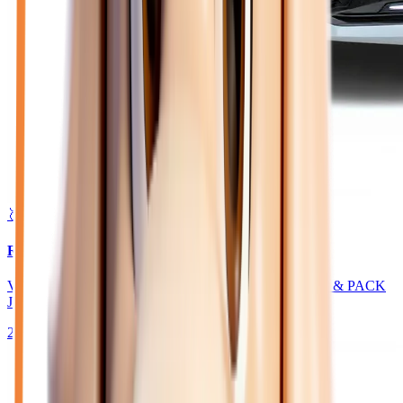
🥈 Excellent
26 480
€
RENAULT CLIO
VI 1.8 E-TECH FULL HYBRID 160 TECHNO - BVA & PACK
JA18
2025
100
km
HYBRIDE ESSENCE