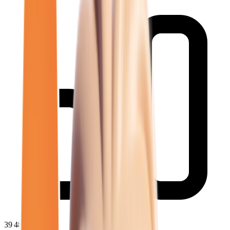
39 481
€