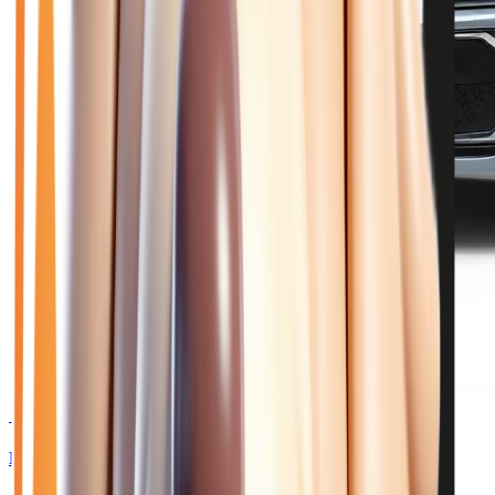
🥉 Recommandé
25 950
€
RENAULT CLIO