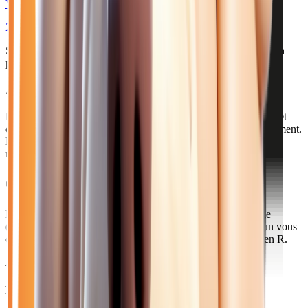
VI 1.8 E-TECH FULL HYBRID 160 TECHNO - BVA
2025
340
km
HYBRIDE ESSENCE
Sélection basée sur le rapport année/kilométrage/prix
• Livraison
possible à Melun
Acheter votre renault hybride près de Melun
Melun, préfecture de Seine-et-Marne, compte 42 000 habitants et
constitue le pôle administratif et économique du sud du département.
La ville s'étend sur les deux rives de la Seine et accueille de
nombreux services publics.
Comment venir depuis Melun ?
Rejoignez notre concession en 35 minutes par la Francilienne
(A104) ou la D605 via Brie-Comte-Robert. La gare de Melun vous
connecte à Paris-Gare de Lyon en 25 minutes par le Transilien R.
Axes principaux :
A5 • A104 • D605 • Transilien R
Pourquoi choisir Atlas Automobiles ?