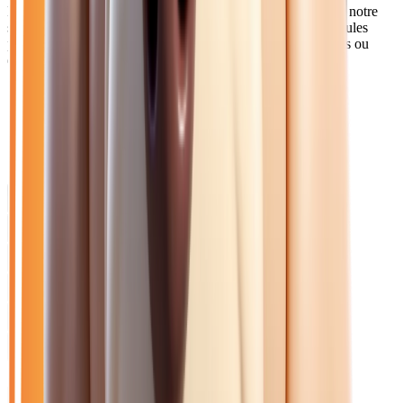
Les Melunais et habitants du sud Seine-et-Marne apprécient notre
service de livraison à tarif préférentiel. Nos berlines et véhicules
premium répondent aux attentes des cadres travaillant à Paris ou
dans les zones d'activités locales.
Catalogue
Énergie: Hybride
Marque: Renault
Filtres
Mon catalogue
(
0
)
(
0
)
Filtres
Mon catalogue
(
0
)
(
0
)
15
véhicule
s
trouvé
s