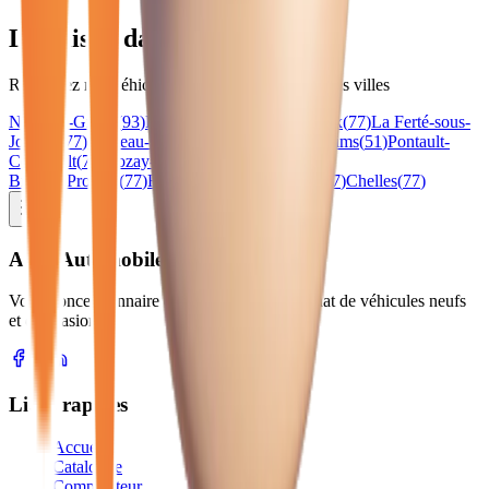
Livraison dans toute la région
Retrouvez nos véhicules
mini
dans les principales villes
Noisy-le-Grand
(
93
)
Lagny-sur-Marne
(
77
)
Meaux
(
77
)
La Ferté-sous-
Jouarre
(
77
)
Château-Thierry
(
02
)
Épernay
(
51
)
Reims
(
51
)
Pontault-
Combault
(
77
)
Rozay-en-
Brie
(
77
)
Provins
(
77
)
Fontainebleau
(
77
)
Melun
(
77
)
Chelles
(
77
)
Atlas Automobiles
Votre concessionnaire de confiance pour l'achat de véhicules neufs
et d'occasion.
Liens rapides
Accueil
Catalogue
Comparateur