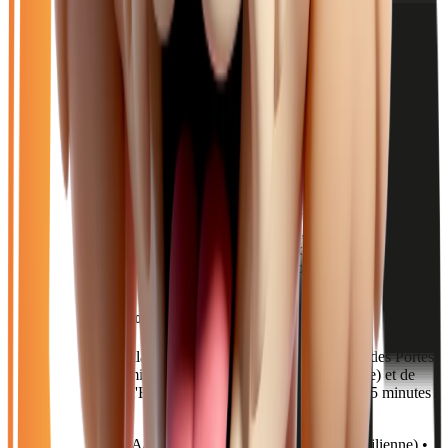
F54 2.0 COOPER S 178 EDITION PREMIUM PLUS - BVR
PHASE 2 + TOIT OUVRANT
2022
74 233
km
ESSENCE
Sélection basée sur le rapport année/kilométrage/prix
• Retrait direct
à Collégien
Acheter votre mini à Collégien
Collégien est une commune de Seine-et-Marne située au cœur de
Marne-la-Vallée. Avec environ 3 000 habitants, cette ville
résidentielle bénéficie d'un accès privilégié aux grands axes
franciliens tout en conservant un cadre de vie paisible.
Accès à notre concession
Notre concession Atlas Automobiles est située au 7 Allée des Portes
de la Forêt, à proximité immédiate de l'A104 (Francilienne) et de
l'A4 (Autoroute de l'Est). Le RER A (station Torcy) est à 5 minutes
en voiture.
Axes principaux :
A4 (Paris - Strasbourg) • A104 (Francilienne) •