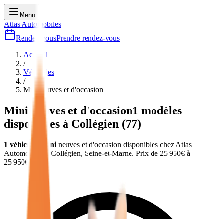
Menu
Atlas Automobiles
Rendez-vous
Prendre rendez-vous
Accueil
/
Véhicules
/
Mini
neuves et d'occasion
Mini
neuves et d'occasion
1
modèles
disponibles à
Collégien
(
77
)
1
véhicules
mini
neuves et d'occasion
disponibles chez Atlas
Automobiles
à Collégien, Seine-et-Marne
.
Prix de
25 950
€ à
25 950
€.