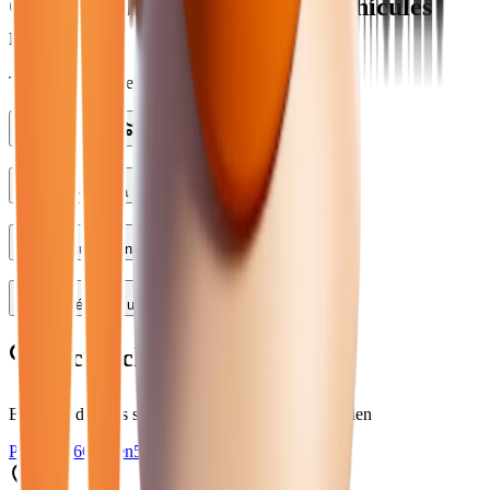
Questions fréquentes sur les véhicules
mini
Trouvez rapidement les réponses à vos questions
Général
Véhicules
Services
Proposez-vous la livraison à domicile ?
Les véhicules sont-ils tous garantis ?
Peut-on réserver un véhicule en ligne ?
🔍 Recherches connexes
Explorez d'autres sélections de véhicules
à Collégien
Peugeot
56
Citroen
51
Renault
51
Hyundai
16