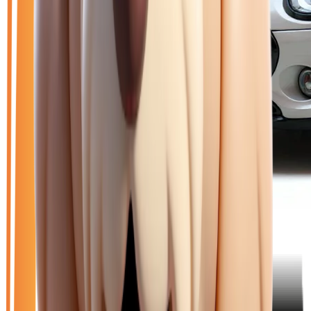
🥇 Top choix
25 950
€
MINI CLUBMAN