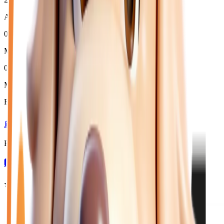
Année moyenne
0
%
Moins de 3 ans (
0
)
0
Moins de 50 000 km
Répartition par motorisation :
⛽
1
essence →
Répartition par boîte de vitesses :
🅰️
1
automatique →
⭐ Nos meilleures offres
mini
à Collégien