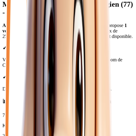
Mini
neuves et d'occasion
à
Collégien
(
77
)
- Atlas Automobiles
Atlas Automobiles
à Collégien (Seine-et-Marne)
vous propose
1
véhicules
mini
neuves et d'occasion
.
Modèles
Mini
.
Prix de
25 950
€ à
25 950
€. Essai gratuit, garantie et financement disponible.
✓ Showroom à Collégien
Venez découvrir nos 1 véhicules mini dans notre showroom de
Collégien (77).
✓ Prix Transparents
De
25 950
€ à
25 950
€. Financement et LOA disponibles.
📊 Statistiques des
mini
neuves et d'occasion
74 233
km
Kilométrage moyen
2022