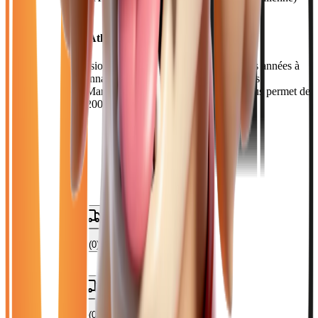
RN34
Pourquoi choisir Atlas Automobiles ?
En tant que concession locale implantée depuis plusieurs années à
Collégien, nous connaissons parfaitement les besoins des
automobilistes de Marne-la-Vallée. Notre showroom vous permet de
découvrir plus de 200 véhicules en stock permanent.
Catalogue
Marque: Mini
Filtres
Mon catalogue
(
0
)
(
0
)
Filtres
Mon catalogue
(
0
)
(
0
)