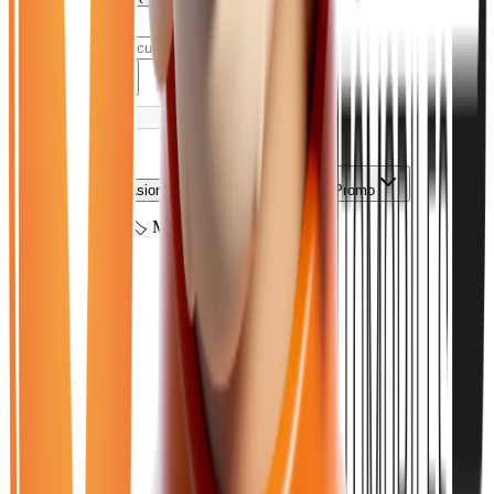
1
véhicule
trouvé
Ouvrir le chat
Filtres
🆕
Neuf
🚗
Occasion
LOA
Exclu LOA
🎁
Promo
🏷️
Mini
Effacer tout