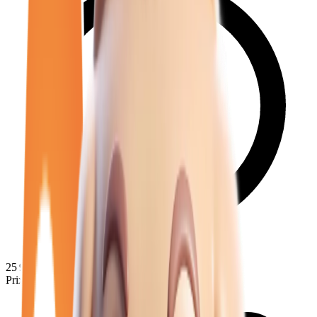
25 950
€
Prix minimum