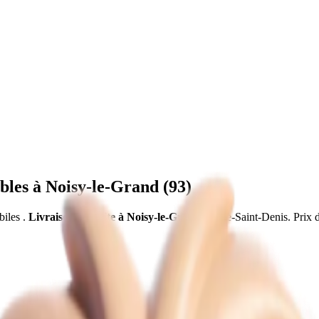
bles à
Noisy-le-Grand
(
93
)
biles
.
Livraison gratuite à
Noisy-le-Grand
,
Seine-Saint-Denis
.
Prix 