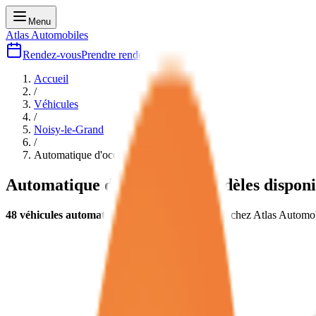
Menu
Atlas Automobiles
Rendez-vous
Prendre rendez-vous
Accueil
/
Véhicules
/
Noisy-le-Grand
/
Automatique
d'occasion
Automatique
d'occasion
48
modèles disponi
48
véhicules
automatique
d'occasion
disponibles chez Atlas Automo