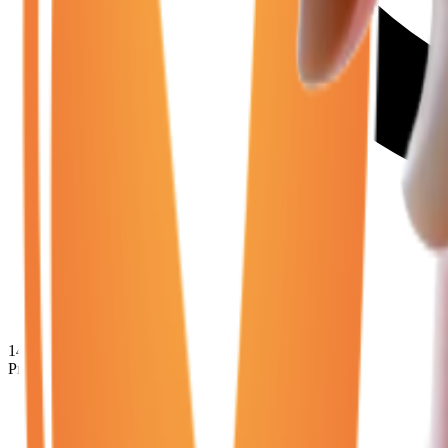
14 980
€
Prix minimum