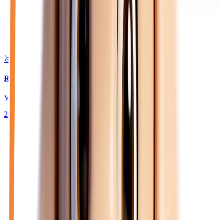
🥇 Top choix
24 180
€
RENAULT CLIO
VI 1.2 TCE 115 TECHNO - BV EDC JANTES 18
2026
10
km
ESSENCE