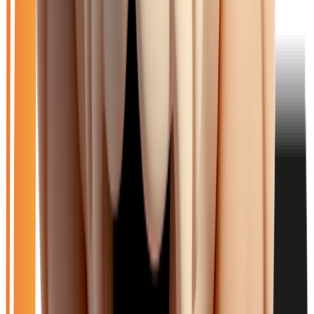
21
véhicule
s
trouvé
s
Ouvrir le chat
Filtres
🆕
Neuf
🚗
Occasion
LOA
Exclu LOA
🎁
Promo
⚡
Essence
⚙️
Automatique
Effacer tout