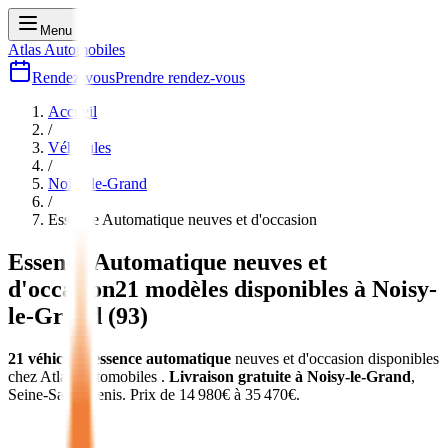
Menu
Atlas Automobiles
Rendez-vous
Prendre rendez-vous
Accueil
/
Véhicules
/
Noisy-le-Grand
/
Essence Automatique
neuves et d'occasion
Essence Automatique
neuves et
d'occasion
21
modèles disponibles à
Noisy-
le-Grand
(
93
)
21
véhicules
essence automatique
neuves et d'occasion
disponibles
chez Atlas Automobiles
.
Livraison gratuite à
Noisy-le-Grand
,
Seine-Saint-Denis
.
Prix de
14 980
€ à
35 470
€.