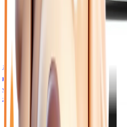
🥈 Excellent
23 880
€
RENAULT CLIO
VI 1.2 TCE 115 TECHNO - BV EDC JANTES 18
2026
10
km
ESSENCE