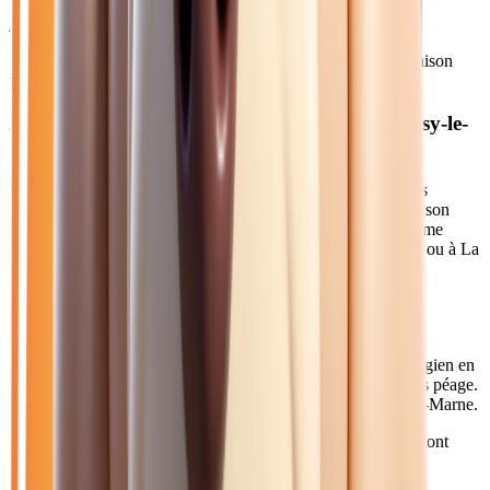
2026
10
km
ESSENCE
Sélection basée sur le rapport année/kilométrage/prix
• Livraison
possible à Noisy-le-Grand
Acheter votre essence automatique près de Noisy-le-
Grand
Noisy-le-Grand, avec ses 67 000 habitants, est la ville la plus
peuplée de l'est parisien en Seine-Saint-Denis. Connue pour son
architecture moderne des Espaces d'Abraxas et son dynamisme
économique, elle attire de nombreux actifs travaillant à Paris ou à La
Défense.
Comment venir depuis Noisy-le-Grand ?
Depuis Noisy-le-Grand, rejoignez notre concession de Collégien en
20 minutes via l'A4 direction Metz. Le trajet est direct et sans péage.
Vous pouvez également emprunter la RN34 via Champs-sur-Marne.
Axes principaux :
A4 • RN34 • RER A (Noisy-le-Grand Mont
d'Est)