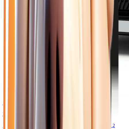
🥉 Recommandé
30 470
€
PEUGEOT 308
III HYBRID 145 GT EXCLUSIVE - BV e-DCS6 PHASE 2