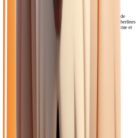
Pourquoi choisir Atlas Automobiles ?
Les Noiséens apprécient notre proximité et notre large choix de
véhicules adaptés aux trajets domicile-travail vers Paris. Nos berlines
et citadines sont particulièrement demandées pour leur économie et
leur confort sur l'A4.
Catalogue
Énergie: Essence
Transmission: Automatique
Filtres
Mon catalogue
(
0
)
(
0
)
Filtres
Mon catalogue
(
0
)
(
0
)