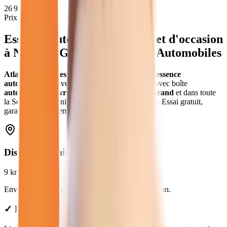
26 912
€
Prix moyen
Essence Automatique
neuves et d'occasion
à
Noisy-le-Grand
(
93
) - Atlas Automobiles
Atlas Automobiles
vous propose
21
véhicules
essence
automatique
neuves et d'occasion
.
en
essence
avec boîte
automatique
.
Livraison gratuite à
Noisy-le-Grand
et dans toute
la
Seine-Saint-Denis
.
Prix de
14 980
€ à
35 470
€. Essai gratuit,
garantie et financement disponible.
Distance depuis
Noisy-le-Grand
9
km
Environ
15 min
en voiture jusqu'à notre concession.
✓ Livraison gratuite à Noisy-le-Grand