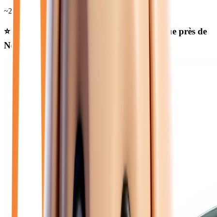
~
25 950
€
⭐ Nos meilleures offres
essence automatique
près de
Noisy-le-Grand