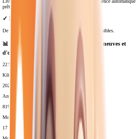
Livraison gratuite à Noisy-le-Grand. Véhicules essence automatique
prêts à partir.
✓ Prix Transparents
De
14 980
€ à
35 470
€. Financement et LOA disponibles.
📊 Statistiques des
essence automatique
neuves et
d'occasion
22 500
km
Kilométrage moyen
2024
Année moyenne
81
%
Moins de 3 ans (
17
)
17
Moins de 50 000 km