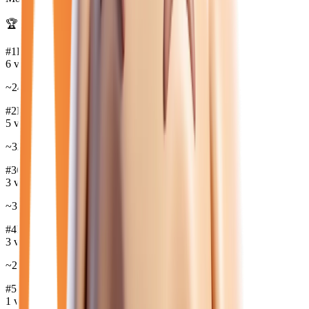
🏆 Marques les plus disponibles :
#
1
RENAULT
6
véh.
~
24 130
€
#
2
BMW
5
véh.
~
32 372
€
#
3
CUPRA
3
véh.
~
31 617
€
#
4
PEUGEOT
3
véh.
~
28 137
€
#
5
MINI
1
véh.