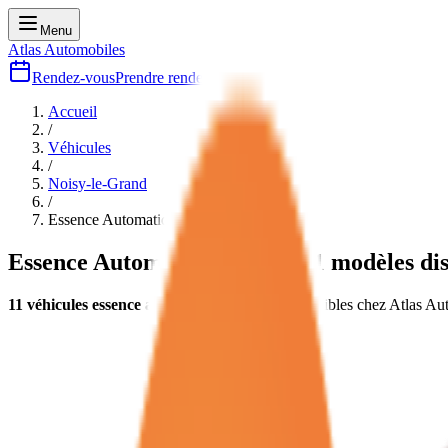
Menu
Atlas Automobiles
Rendez-vous
Prendre rendez-vous
Accueil
/
Véhicules
/
Noisy-le-Grand
/
Essence Automatique
neuves
Essence Automatique
neuves
11
modèles dis
11
véhicules
essence automatique
neuves
disponibles chez Atlas A