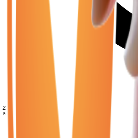
23 880
€
Prix minimum