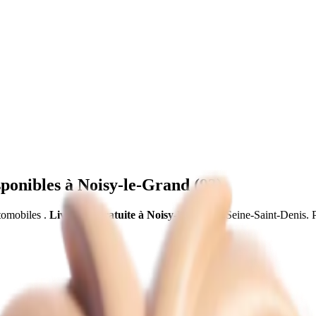
ponibles à
Noisy-le-Grand
(
93
)
utomobiles
.
Livraison gratuite à
Noisy-le-Grand
,
Seine-Saint-Denis
.
P