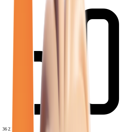
36 239
€