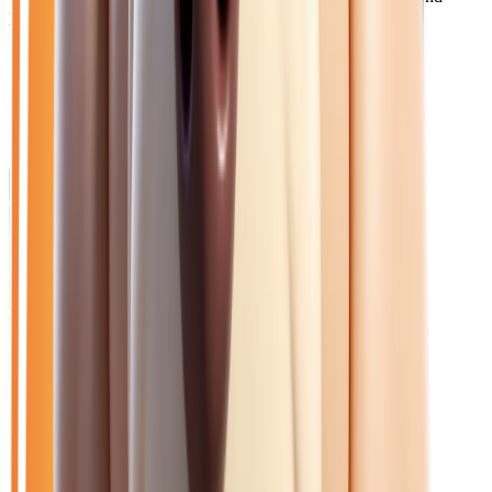
parfaitement à ces besoins.
Catalogue
Transmission: Automatique
Marque: Hyundai
Filtres
Mon catalogue
(
0
)
(
0
)
Filtres
Mon catalogue
(
0
)
(
0
)
14
véhicule
s
trouvé
s
Ouvrir le chat