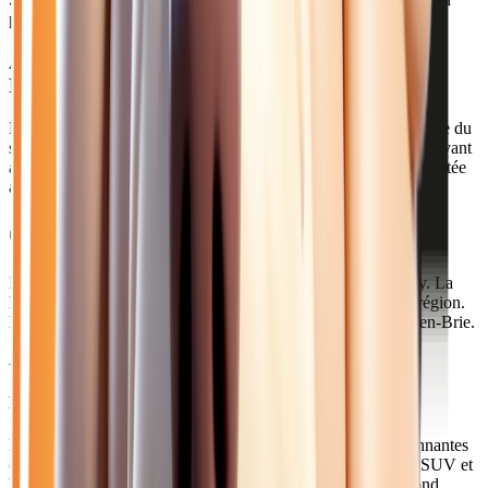
possible à Pontault-Combault
Acheter votre hyundai automatique près de
Pontault-Combault
Pontault-Combault, avec 38 000 habitants, est une ville familiale du
sud-ouest de la Seine-et-Marne. Elle bénéficie d'un cadre verdoyant
avec la forêt d'Armainvilliers à proximité, tout en restant connectée
aux grands pôles économiques.
Comment venir depuis Pontault-Combault ?
Notre concession est à 20 minutes via la D21 direction Torcy. La
Francilienne (A104) permet un accès rapide depuis toute la région.
Le RER E dessert Pontault-Combault via la gare de Roissy-en-Brie.
Axes principaux :
A104 • D21 • RER E (Roissy-en-Brie)
Pourquoi choisir Atlas Automobiles ?
Les familles de Pontault-Combault et des communes environnantes
(Roissy-en-Brie, Ozoir-la-Ferrière) recherchent souvent des SUV et
breaks pour profiter des forêts de la région. Notre stock répond