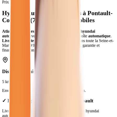
Prix moyen
Hyundai Automatique
neuves
à
Pontault-
Combault
(
77
) - Atlas Automobiles
Atlas Automobiles
vous propose
14
véhicules
hyundai
automatique
neuves
.
Modèles
Hyundai
avec boîte
automatique
.
Livraison gratuite à
Pontault-Combault
et dans toute la
Seine-et-
Marne
.
Prix de
29 980
€ à
39 950
€. Essai gratuit, garantie et
financement disponible.
Distance depuis
Pontault-Combault
5
km
Environ
9 min
en voiture jusqu'à notre concession.
✓ Livraison gratuite à Pontault-Combault
Livraison gratuite à Pontault-Combault. Véhicules hyundai
automatique prêts à partir.