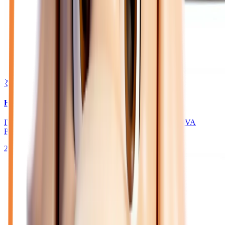
🥈 Excellent
38 950
€
HYUNDAI TUCSON
IV 1.6 T-GDI 239 HYBRID N LINE EXECUTIVE - BVA
PHASE 2
2026
10
km
HYBRIDE ESSENCE