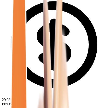
29 980
€
Prix minimum