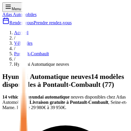
Menu
Atlas Automobiles
Rendez-vous
Prendre rendez-vous
Accueil
/
Véhicules
/
Pontault-Combault
/
Hyundai Automatique
neuves
Hyundai Automatique
neuves
14
modèles
disponibles à
Pontault-Combault
(
77
)
14
véhicules
hyundai automatique
neuves
disponibles chez Atlas
Automobiles
.
Livraison gratuite à
Pontault-Combault
,
Seine-et-
Marne
.
Prix de
29 980
€ à
39 950
€.