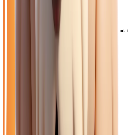
Filtres
🆕
Neuf
🚗
Occasion
LOA
Exclu LOA
🎁
Promo
⚙️
Automatique
🆕
Neuf
🏷️
Hyundai
Effacer tout