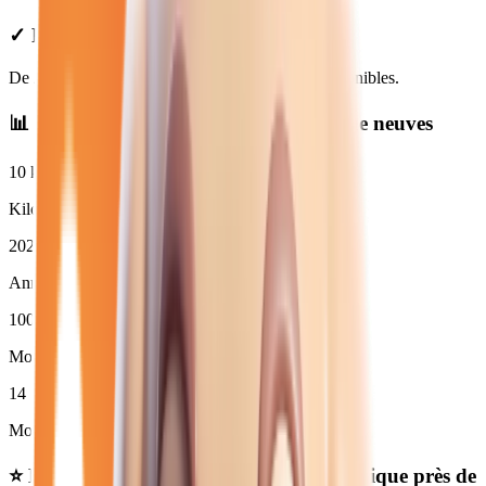
✓ Prix Transparents
De
29 980
€ à
39 950
€. Financement et LOA disponibles.
📊 Statistiques des
hyundai automatique
neuves
10
km
Kilométrage moyen
2026
Année moyenne
100
%
Moins de 3 ans (
14
)
14
Moins de 50 000 km
⭐ Nos meilleures offres
hyundai automatique
près de