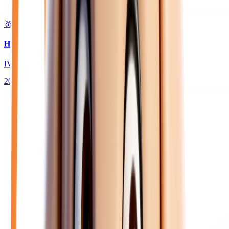
🥇 Top choix
29 980
€
HYUNDAI TUCSON
IV 1.6 T-GDI HYBRID 239 INITIA - BVA PHASE 2
2026
10
km
HYBRIDE ESSENCE