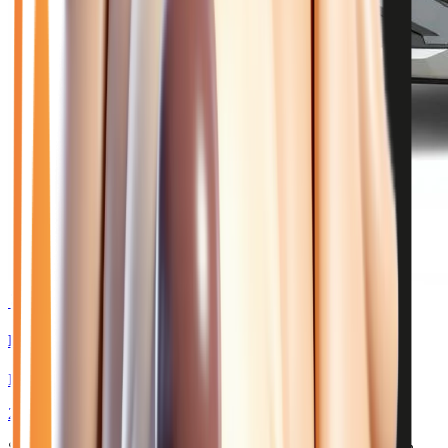
🥉 Recommandé
30 980
€
HYUNDAI TUCSON
IV 1.6 T-GDI HYBRID 239 INITIA - BVA PHASE 2
2026
10
km
HYBRIDE ESSENCE
Sélection basée sur le rapport année/kilométrage/prix
• Livraison