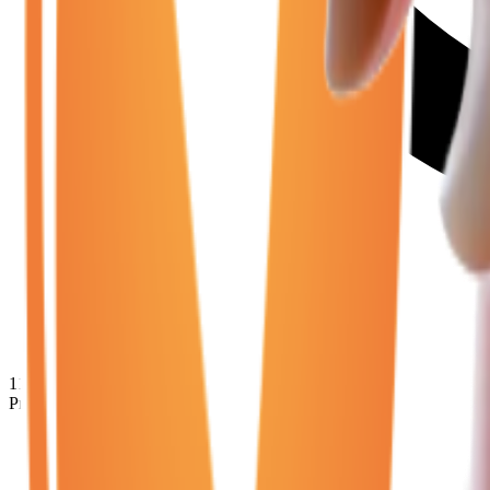
11 280
€
Prix minimum