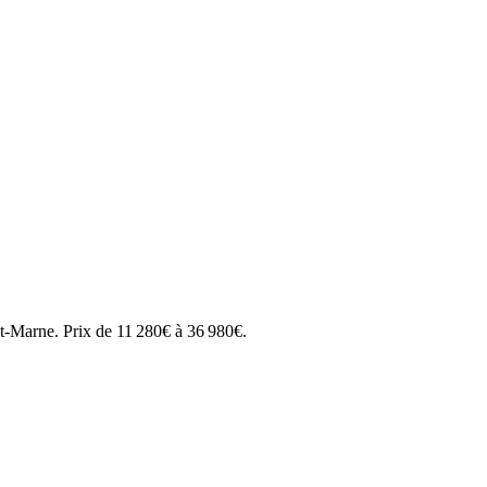
et-Marne
.
Prix de
11 280
€ à
36 980
€.