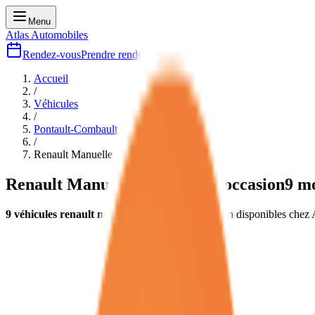
Menu
Atlas Automobiles
Rendez-vous
Prendre rendez-vous
Accueil
/
Véhicules
/
Pontault-Combault
/
Renault Manuelle
neuves et d'occasion
Renault Manuelle
neuves et d'occasion
9
mo
9
véhicules
renault manuelle
neuves et d'occasion
disponibles chez 