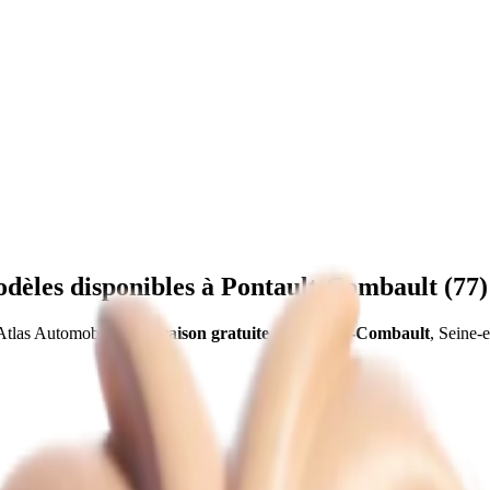
dèles disponibles à
Pontault-Combault
(
77
)
Atlas Automobiles
.
Livraison gratuite à
Pontault-Combault
,
Seine-