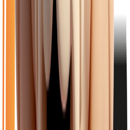
Ouvrir le chat
Filtres
🆕
Neuf
🚗
Occasion
LOA
Exclu LOA
🎁
Promo
⚡
Essence
⚙️
Automatique
Effacer tout