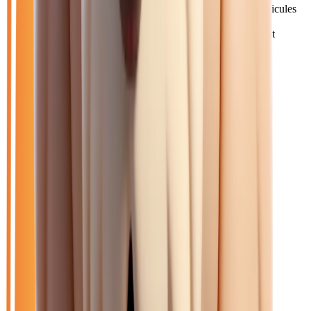
Les habitants de Provins et du pays d'Othe ont besoin de véhicules
fiables pour leurs trajets quotidiens vers l'Île-de-France. Nos
véhicules essence et diesel économiques sont particulièrement
demandés.
Catalogue
Énergie: Essence
Transmission: Automatique
Filtres
Mon catalogue
(
0
)
(
0
)
Filtres
Mon catalogue
(
0
)
(
0
)
21
véhicule
s
trouvé
s