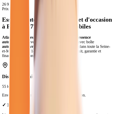
26 912
€
Prix moyen
Essence Automatique
neuves et d'occasion
à
Provins
(
77
) - Atlas Automobiles
Atlas Automobiles
vous propose
21
véhicules
essence
automatique
neuves et d'occasion
.
en
essence
avec boîte
automatique
.
Livraison gratuite à
Provins
et dans toute la
Seine-
et-Marne
.
Prix de
14 980
€ à
35 470
€. Essai gratuit, garantie et
financement disponible.
Distance depuis
Provins
55
km
Environ
51 min
en voiture jusqu'à notre concession.
✓ Livraison à Provins : forfait de 99€