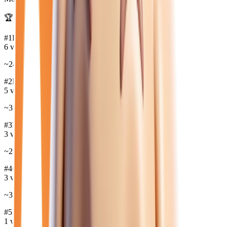
🏆 Marques les plus disponibles :
#
1
RENAULT
6
véh.
~
24 130
€
#
2
BMW
5
véh.
~
32 372
€
#
3
PEUGEOT
3
véh.
~
28 137
€
#
4
CUPRA
3
véh.
~
31 617
€
#
5
MINI
1
véh.