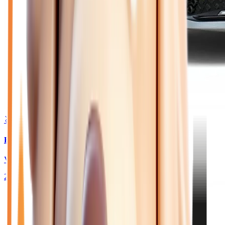
🥈 Excellent
24 180
€
RENAULT CLIO
VI 1.2 TCE 115 TECHNO - BV EDC JANTES 18
2026
10
km
ESSENCE