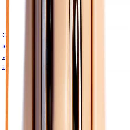
🥇 Top choix
24 180
€
RENAULT CLIO
VI 1.2 TCE 115 TECHNO - BV EDC JANTES 18
2026
10
km
ESSENCE