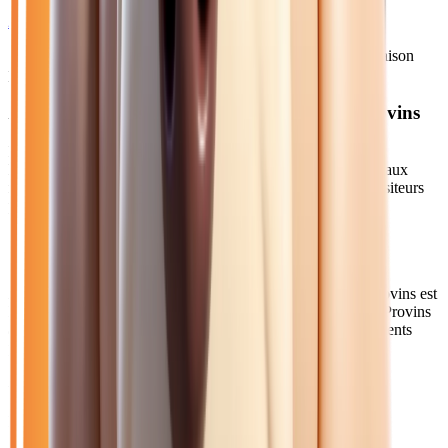
2026
10
km
ESSENCE
Sélection basée sur le rapport année/kilométrage/prix
• Livraison
possible à Provins
Acheter votre essence automatique près de Provins
Provins, cité médiévale classée au patrimoine mondial de
l'UNESCO, compte 12 000 habitants. Cette ville historique aux
remparts préservés accueille chaque année des milliers de visiteurs
pour ses spectacles médiévaux.
Comment venir depuis Provins ?
À 55 minutes de notre concession via l'A4 puis la D231, Provins est
la grande ville de l'est Seine-et-Marne. Le Transilien P relie Provins
à Paris-Est en 1h20. Nous proposons la livraison pour les clients
provinois.
Axes principaux :
D231 • D619 • Transilien P
Pourquoi choisir Atlas Automobiles ?