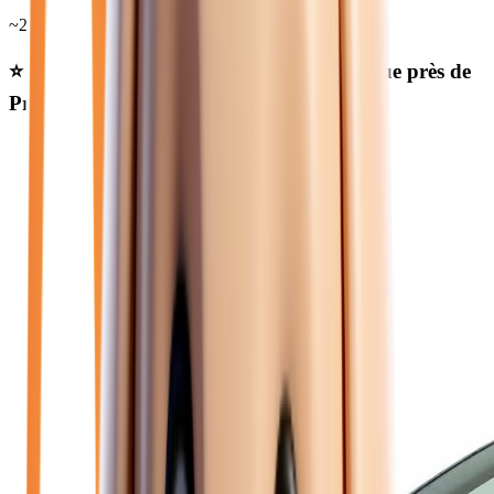
~
25 950
€
⭐ Nos meilleures offres
essence automatique
près de
Provins