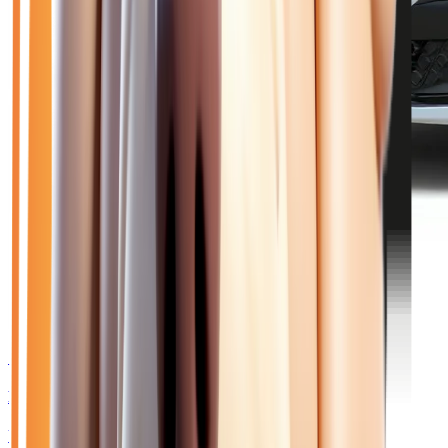
🥉 Recommandé
23 880
€
RENAULT CLIO
VI 1.2 TCE 115 TECHNO - BV EDC JANTES 18