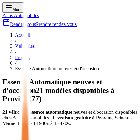
Menu
Atlas Automobiles
Rendez-vous
Prendre rendez-vous
Accueil
/
Véhicules
/
Provins
/
Essence Automatique
neuves et d'occasion
Essence Automatique
neuves et
d'occasion
21
modèles disponibles à
Provins
(
77
)
21
véhicules
essence automatique
neuves et d'occasion
disponibles
chez Atlas Automobiles
.
Livraison gratuite à
Provins
,
Seine-et-
Marne
.
Prix de
14 980
€ à
35 470
€.