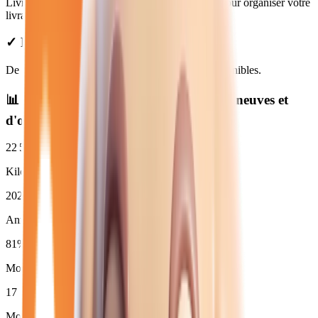
Livraison disponible à Provins. Contactez-nous pour organiser votre
livraison.
✓ Prix Transparents
De
14 980
€ à
35 470
€. Financement et LOA disponibles.
📊 Statistiques des
essence automatique
neuves et
d'occasion
22 500
km
Kilométrage moyen
2024
Année moyenne
81
%
Moins de 3 ans (
17
)
17
Moins de 50 000 km