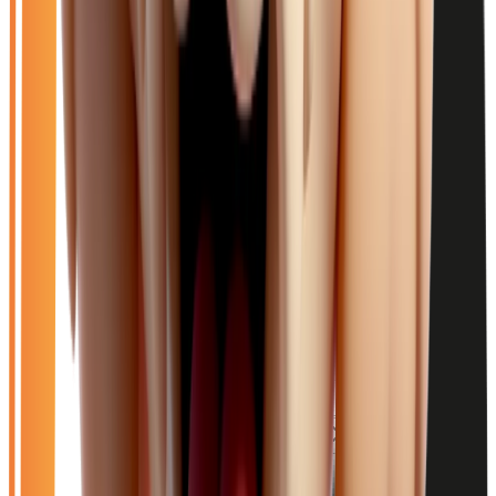
Filtres
Mon catalogue
(
0
)
(
0
)
Filtres
Mon catalogue
(
0
)
(
0
)
7
véhicule
s
trouvé
s
Ouvrir le chat
Filtres
🆕
Neuf
🚗
Occasion
LOA
Exclu LOA
🎁
Promo
⚡
Diesel
⚙️
Manuelle
Effacer tout