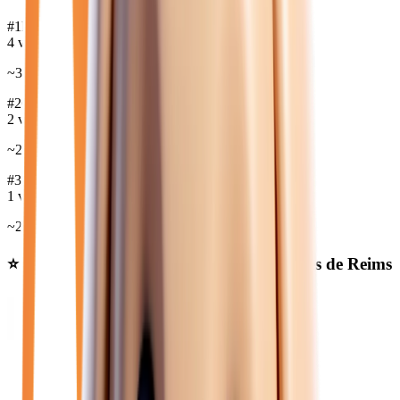
#
1
RENAULT
4
véh.
~
34 973
€
#
2
CITROEN
2
véh.
~
29 750
€
#
3
FORD
1
véh.
~
24 958
€
⭐ Nos meilleures offres
diesel manuelle
près de Reims