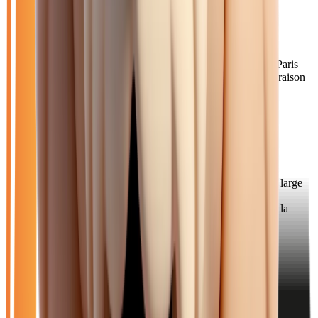
universitaire majeur.
Comment venir depuis Reims ?
À 1h45 de notre concession via l'A4, Reims est connectée à Paris
par le TGV (45 min). Pour les Rémois, nous proposons la livraison
à domicile ou un rendez-vous à mi-chemin pour l'essai et la
livraison.
Axes principaux :
A4 • A26 • TGV Est
Pourquoi choisir Atlas Automobiles ?
Les Rémois bénéficient d'un choix de véhicules souvent plus large
et à des prix plus compétitifs qu'en concession locale. Notre
livraison à domicile permet d'acheter en toute sérénité malgré la
distance.
Catalogue
Énergie: Diesel
Transmission: Manuelle