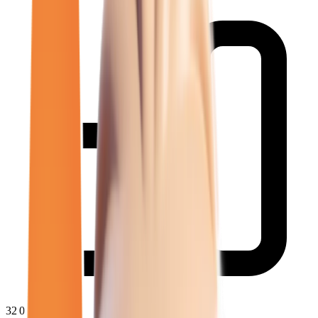
32 050
€