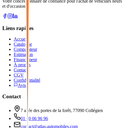
Votre concessionnaire de confiance pour l'achat de véhicules neufs
et d'occasion.
Liens rapides
Accueil
Catalogue
Comparateur
Estimation
Financement
À propos
Contact
CGV
Confidentialité
Avis
Contact
7 allée des portes de la forêt, 77090 Collégien
01 60 06 96 96
contact@atlas-automobiles.com