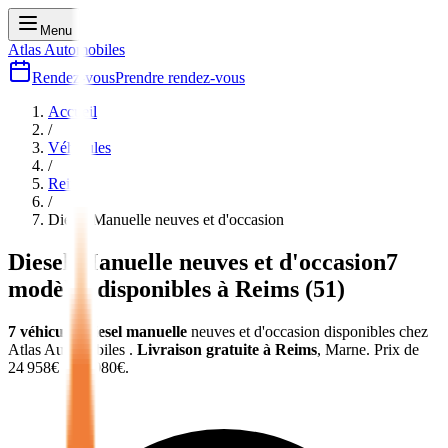
Menu
Atlas Automobiles
Rendez-vous
Prendre rendez-vous
Accueil
/
Véhicules
/
Reims
/
Diesel Manuelle
neuves et d'occasion
Diesel Manuelle
neuves et d'occasion
7
modèles disponibles à
Reims
(
51
)
7
véhicules
diesel manuelle
neuves et d'occasion
disponibles chez
Atlas Automobiles
.
Livraison gratuite à
Reims
,
Marne
.
Prix de
24 958
€ à
36 980
€.