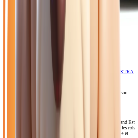
🥉 Recommandé
33 970
€
RENAULT MASTER
IV FOURGON TRACTION 3T5 L2H2 BLUE DCI 150 EXTRA
2025
10
km
DIESEL
Sélection basée sur le rapport année/kilométrage/prix
• Livraison
possible à Reims
Acheter votre diesel manuelle près de Reims
Reims, avec 185 000 habitants, est la plus grande ville du Grand Est
après Strasbourg. Célèbre pour sa cathédrale où furent sacrés les rois
de France, cette métropole dynamique est un pôle économique et