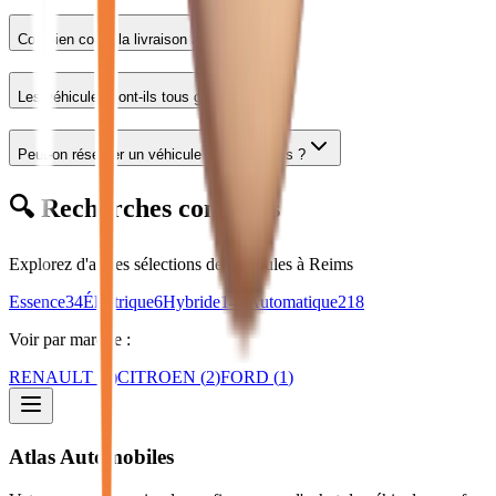
Combien coûte la livraison à Reims ?
Les véhicules sont-ils tous garantis ?
Peut-on réserver un véhicule depuis Reims ?
🔍 Recherches connexes
Explorez d'autres sélections de véhicules
à Reims
Essence
34
Électrique
6
Hybride
148
Automatique
218
Voir par marque :
RENAULT
(
4
)
CITROEN
(
2
)
FORD
(
1
)
Atlas Automobiles