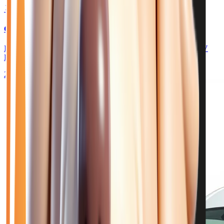
🥈 Excellent
29 750
€
CITROEN JUMPY
III FOURGON M 2.2 BLUEHDI 150 PACK FULL LED - BV
BVM
2026
10
km
DIESEL