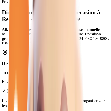
Prix moyen
Diesel Manuelle
neuves et d'occasion
à
Reims
(
51
) - Atlas Automobiles
Atlas Automobiles
vous propose
7
véhicules
diesel manuelle
neuves et d'occasion
.
en
diesel
avec boîte
manuelle
.
Livraison
gratuite à
Reims
et dans toute la
Marne
.
Prix de
24 958
€ à
36 980
€.
Essai gratuit, garantie et financement disponible.
Distance depuis
Reims
109
km
Environ
1h41
en voiture jusqu'à notre concession.
✓ Livraison à Reims : nous consulter
Livraison disponible à Reims. Contactez-nous pour organiser votre
livraison.