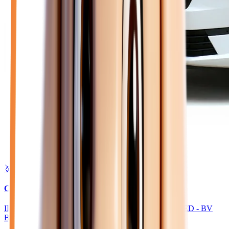
🥇 Top choix
29 750
€
CITROEN JUMPY
III FOURGON M 2.2 BLUEHDI 150 PACK FULL LED - BV
BVM