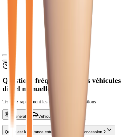
Questions fréquentes sur les véhicules
diesel manuelle
à Reims
Trouvez rapidement les réponses à vos questions
Général
Véhicules
Services
Quelle est la distance entre
Reims
et votre concession ?