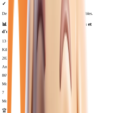
✓ Prix Transparents
De
24 958
€ à
36 980
€. Financement et LOA disponibles.
📊 Statistiques des
diesel manuelle
neuves et
d'occasion
13 633
km
Kilométrage moyen
2024
Année moyenne
86
%
Moins de 3 ans (
6
)
7
Moins de 50 000 km
🏆 Marques les plus disponibles :