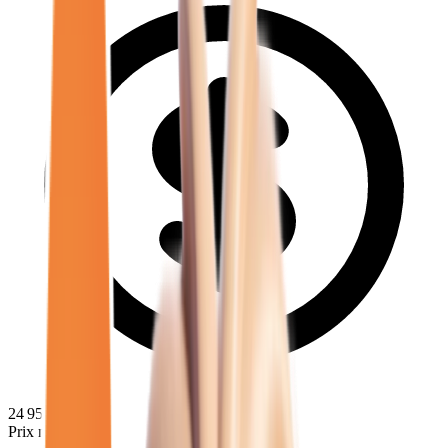
24 958
€
Prix minimum