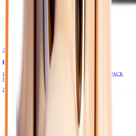
🥈 Excellent
28 350
€
RENAULT Symbioz
1.6 E-TECH HYBRIDE 145 ESPRIT ALPINE - BVA PACK
SAFETY & DRIVING
2025
4 764
km
HYBRIDE ESSENCE