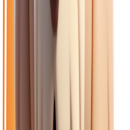
Filtres
🆕
Neuf
🚗
Occasion
LOA
Exclu LOA
🎁
Promo
⚙️
Automatique
🚗
Occasion
🏷️
Effacer tout
Renault