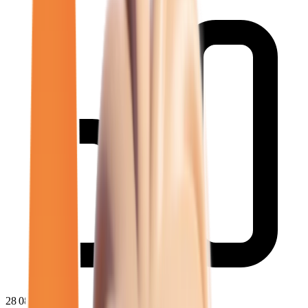
28 080
€