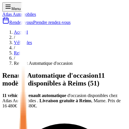
Menu
Atlas Automobiles
Rendez-vous
Prendre rendez-vous
Accueil
/
Véhicules
/
Reims
/
Renault Automatique
d'occasion
Renault Automatique
d'occasion
11
modèles disponibles à
Reims
(
51
)
11
véhicules
renault automatique
d'occasion
disponibles chez
Atlas Automobiles
.
Livraison gratuite à
Reims
,
Marne
.
Prix de
16 480
€ à
47 480
€.