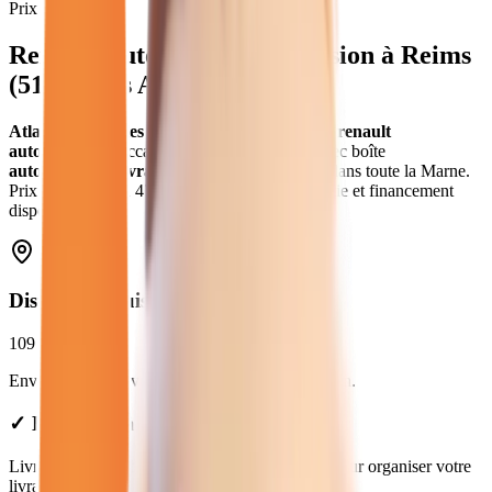
Prix moyen
Renault Automatique
d'occasion
à
Reims
(
51
) - Atlas Automobiles
Atlas Automobiles
vous propose
11
véhicules
renault
automatique
d'occasion
.
Modèles
Renault
avec boîte
automatique
.
Livraison gratuite à
Reims
et dans toute la
Marne
.
Prix de
16 480
€ à
47 480
€. Essai gratuit, garantie et financement
disponible.
Distance depuis
Reims
109
km
Environ
1h41
en voiture jusqu'à notre concession.
✓ Livraison à Reims : nous consulter
Livraison disponible à Reims. Contactez-nous pour organiser votre
livraison.