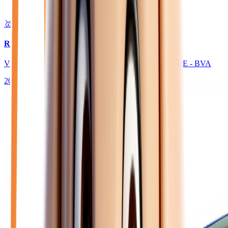
🥇 Top choix
27 480
€
RENAULT CLIO
VI 1.8 E-TECH FULL HYBRID 160 ESPRIT ALPINE - BVA
2025
1 650
km
HYBRIDE ESSENCE