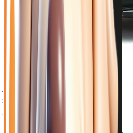
🥉 Recommandé
25 980
€
RENAULT Symbioz
1.6 E-TECH HYBRIDE 145 ESPRIT ALPINE - BVA
2025
23 535
km
HYBRIDE ESSENCE
Sélection basée sur le rapport année/kilométrage/prix
• Livraison