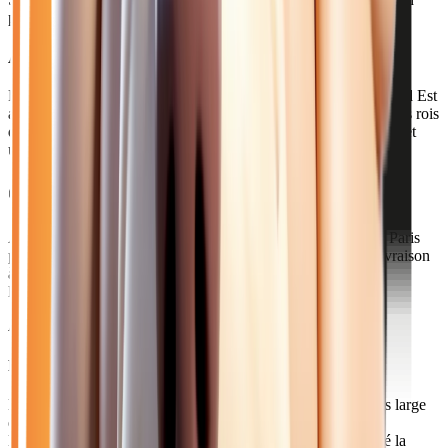
possible à Reims
Acheter votre renault automatique près de Reims
Reims, avec 185 000 habitants, est la plus grande ville du Grand Est
après Strasbourg. Célèbre pour sa cathédrale où furent sacrés les rois
de France, cette métropole dynamique est un pôle économique et
universitaire majeur.
Comment venir depuis Reims ?
À 1h45 de notre concession via l'A4, Reims est connectée à Paris
par le TGV (45 min). Pour les Rémois, nous proposons la livraison
à domicile ou un rendez-vous à mi-chemin pour l'essai et la
livraison.
Axes principaux :
A4 • A26 • TGV Est
Pourquoi choisir Atlas Automobiles ?
Les Rémois bénéficient d'un choix de véhicules souvent plus large
et à des prix plus compétitifs qu'en concession locale. Notre
livraison à domicile permet d'acheter en toute sérénité malgré la