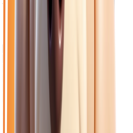
distance.
Catalogue
Transmission: Automatique
Marque: Renault
Filtres
Mon catalogue
(
0
)
(
0
)
Filtres
Mon catalogue
(
0
)
(
0
)
11
véhicule
s
trouvé
s
Ouvrir le chat