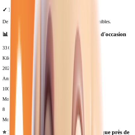
✓ Prix Transparents
De
16 480
€ à
47 480
€. Financement et LOA disponibles.
📊 Statistiques des
renault automatique
d'occasion
33 014
km
Kilométrage moyen
2024
Année moyenne
100
%
Moins de 3 ans (
11
)
8
Moins de 50 000 km
⭐ Nos meilleures offres
renault automatique
près de