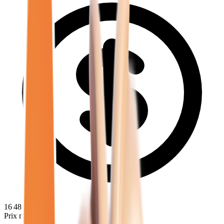
16 480
€
Prix minimum