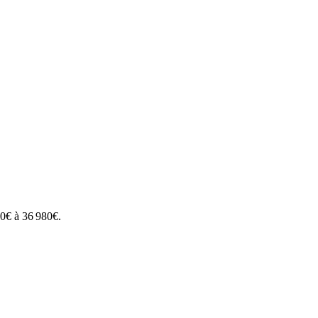
80
€ à
36 980
€.