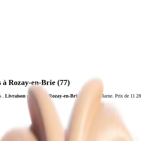
s à
Rozay-en-Brie
(
77
)
es
.
Livraison gratuite à
Rozay-en-Brie
,
Seine-et-Marne
.
Prix de
11 2