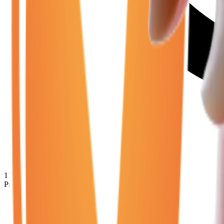
11 280
€
Prix minimum