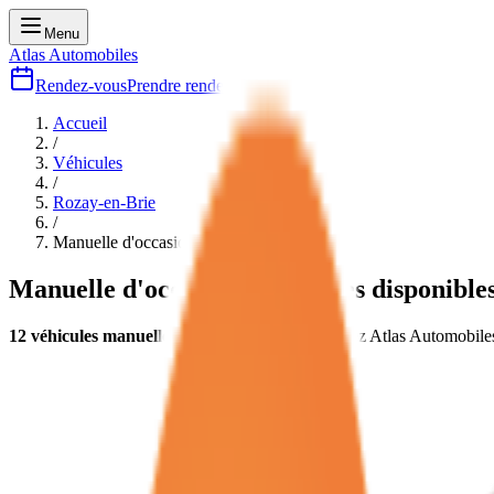
Menu
Atlas Automobiles
Rendez-vous
Prendre rendez-vous
Accueil
/
Véhicules
/
Rozay-en-Brie
/
Manuelle
d'occasion
Manuelle
d'occasion
12
modèles disponible
12
véhicules
manuelle
d'occasion
disponibles chez Atlas Automobil