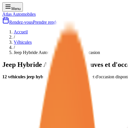
Menu
Atlas Automobiles
Rendez-vous
Prendre rendez-vous
Accueil
/
Véhicules
/
Jeep Hybride Automatique
neuves et d'occasion
Jeep Hybride Automatique
neuves et d'occ
12
véhicules
jeep hybride automatique
neuves et d'occasion
disponi