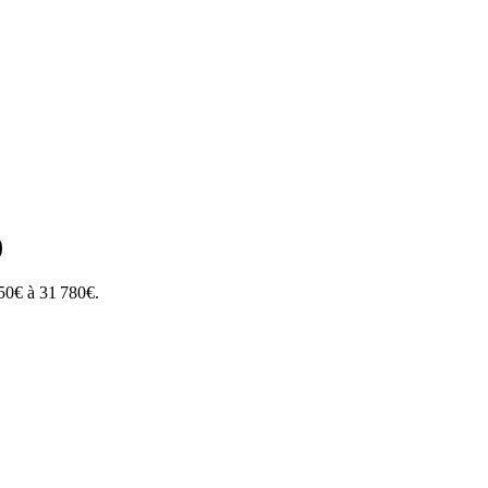
)
50
€ à
31 780
€.