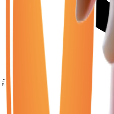
29 950
€
Prix minimum