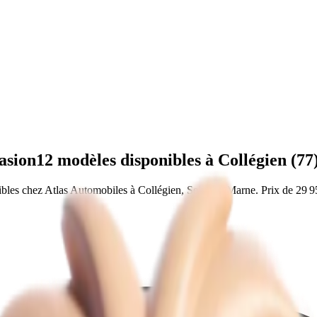
asion
12
modèles disponibles à
Collégien
(
77
bles chez Atlas Automobiles
à Collégien, Seine-et-Marne
.
Prix de
29 9