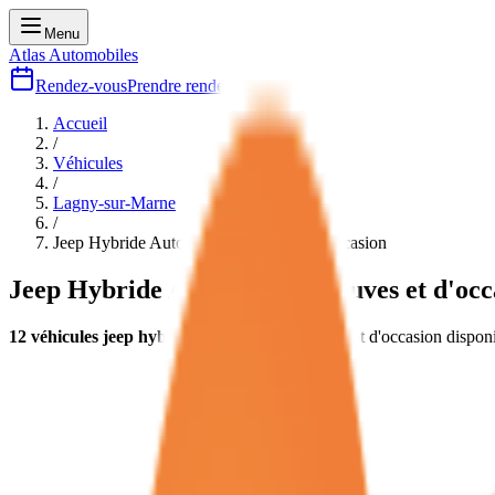
Menu
Atlas Automobiles
Rendez-vous
Prendre rendez-vous
Accueil
/
Véhicules
/
Lagny-sur-Marne
/
Jeep Hybride Automatique
neuves et d'occasion
Jeep Hybride Automatique
neuves et d'occ
12
véhicules
jeep hybride automatique
neuves et d'occasion
disponi