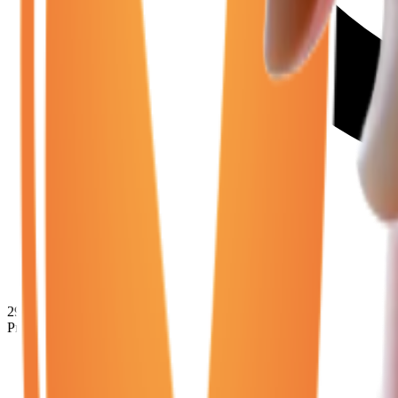
29 950
€
Prix minimum