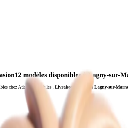
asion
12
modèles disponibles à
Lagny-sur-M
bles chez Atlas Automobiles
.
Livraison gratuite à
Lagny-sur-Marn