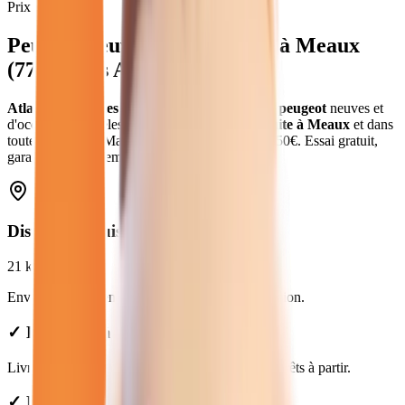
Prix moyen
Peugeot
neuves et d'occasion
à
Meaux
(
77
) - Atlas Automobiles
Atlas Automobiles
vous propose
56
véhicules
peugeot
neuves et
d'occasion
.
Modèles
Peugeot
.
Livraison gratuite à
Meaux
et dans
toute la
Seine-et-Marne
.
Prix de
19 250
€ à
38 450
€. Essai gratuit,
garantie et financement disponible.
Distance depuis
Meaux
21
km
Environ
25 min
en voiture jusqu'à notre concession.
✓ Livraison à Meaux : forfait de 49€
Livraison gratuite à Meaux. Véhicules peugeot prêts à partir.
✓ Prix Transparents