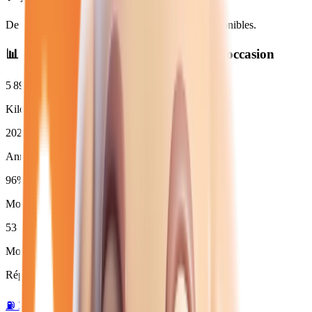
De
19 250
€ à
38 450
€. Financement et LOA disponibles.
📊 Statistiques des
peugeot
neuves et d'occasion
5 892
km
Kilométrage moyen
2026
Année moyenne
96
%
Moins de 3 ans (
54
)
53
Moins de 50 000 km
Répartition par motorisation :
⛽
3
essence →
🛢️
4
diesel →
🔋
49
hybride →