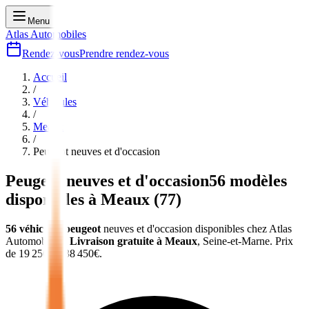
Menu
Atlas Automobiles
Rendez-vous
Prendre rendez-vous
Accueil
/
Véhicules
/
Meaux
/
Peugeot
neuves et d'occasion
Peugeot
neuves et d'occasion
56
modèles
disponibles à
Meaux
(
77
)
56
véhicules
peugeot
neuves et d'occasion
disponibles chez Atlas
Automobiles
.
Livraison gratuite à
Meaux
,
Seine-et-Marne
.
Prix
de
19 250
€ à
38 450
€.