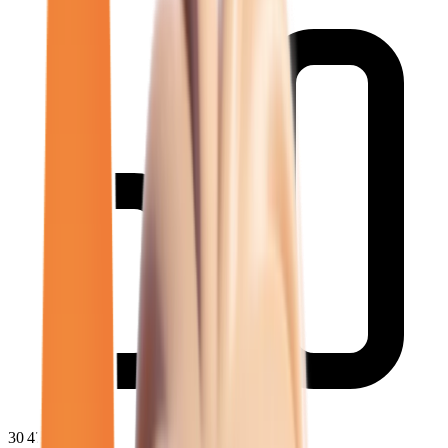
30 472
€