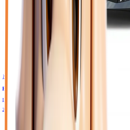
🥈 Excellent
22 850
€
PEUGEOT 208
II HYBRID 145 GT - BV E-DCS6
2026
10
km
HYBRIDE ESSENCE