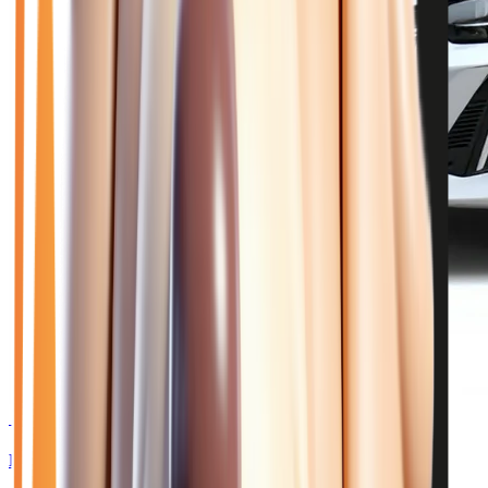
🥉 Recommandé
24 450
€
PEUGEOT 208