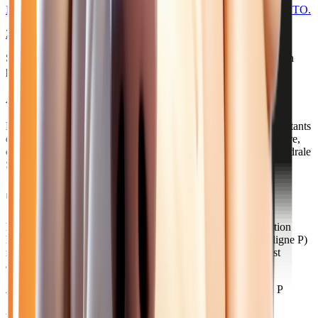
II HYBRID 145 GT - BV E-DCS6 PACK DRIVE ASSIST & TO.
2026
10
km
HYBRIDE ESSENCE
Sélection basée sur le rapport année/kilométrage/prix
• Livraison
possible à Meaux
Acheter votre peugeot près de Meaux
Meaux, sous-préfecture de Seine-et-Marne, compte 55 000 habitants
et rayonne sur tout le nord du département. Ville d'art et d'histoire,
elle est célèbre pour son Musée de la Grande Guerre et sa cathédrale
Saint-Étienne.
Comment venir depuis Meaux ?
Rejoignez notre concession en 25 minutes via la D603 direction
Marne-la-Vallée, ou par l'A4 (sortie Meaux). Le Transilien (ligne P)
relie Meaux à Paris-Est en 25 minutes, et notre concession est
accessible depuis la gare de Torcy en 15 minutes.
Axes principaux :
A4 • D603 • N3 (vers Paris) • Transilien P
Pourquoi choisir Atlas Automobiles ?