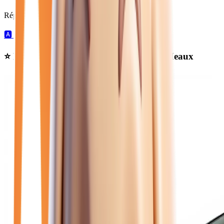
Répartition par boîte de vitesses :
🅰️
56
automatique →
⭐ Nos meilleures offres
peugeot
près de Meaux