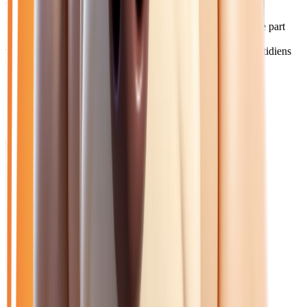
Les Meldois et habitants du pays de Meaux représentent une part
importante de notre clientèle. Nous proposons de nombreux
véhicules diesel économiques, appréciés pour les trajets quotidiens
vers Paris ou les zones d'activités de Roissy.
Catalogue
Marque: Peugeot
Filtres
Mon catalogue
(
0
)
(
0
)
Filtres
Mon catalogue
(
0
)
(
0
)
56
véhicule
s
trouvé
s