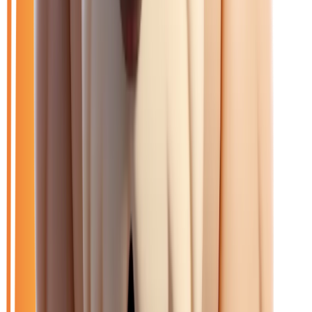
Ouvrir le chat
Filtres
🆕
Neuf
🚗
Occasion
LOA
Exclu LOA
🎁
Promo
🏷️
Peugeot
Effacer tout