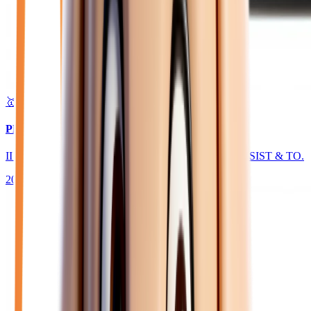
🥇 Top choix
24 450
€
PEUGEOT 208
II HYBRID 145 GT - BV E-DCS6 PACK DRIVE ASSIST & TO.
2026
10
km
HYBRIDE ESSENCE