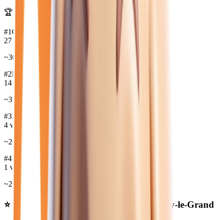
🏆 Marques les plus disponibles :
#
1
CITROEN
27
véh.
~
30 616
€
#
2
RENAULT
14
véh.
~
35 735
€
#
3
PEUGEOT
4
véh.
~
24 958
€
#
4
FORD
1
véh.
~
24 958
€
⭐ Nos meilleures offres
diesel
près de Noisy-le-Grand