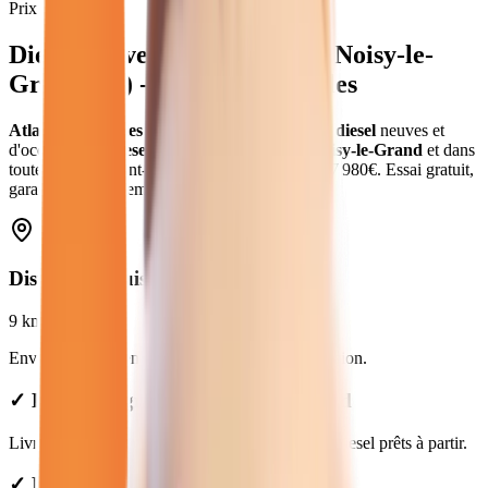
Prix moyen
Diesel
neuves et d'occasion
à
Noisy-le-
Grand
(
93
) - Atlas Automobiles
Atlas Automobiles
vous propose
46
véhicules
diesel
neuves et
d'occasion
.
en
diesel
.
Livraison gratuite à
Noisy-le-Grand
et dans
toute la
Seine-Saint-Denis
.
Prix de
19 250
€ à
37 980
€. Essai gratuit,
garantie et financement disponible.
Distance depuis
Noisy-le-Grand
9
km
Environ
15 min
en voiture jusqu'à notre concession.
✓ Livraison gratuite à Noisy-le-Grand
Livraison gratuite à Noisy-le-Grand. Véhicules diesel prêts à partir.
✓ Prix Transparents