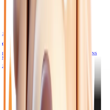
🥈 Excellent
25 970
€
CITROEN BERLINGO
III TAILLE M BLUEHDI 130 MAX - BV EAT8 N1 SANS
MALUS
2026
10
km
DIESEL