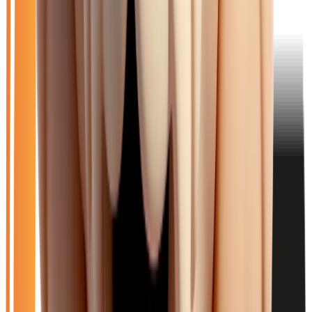
Filtres
🆕
Neuf
🚗
Occasion
LOA
Exclu LOA
🎁
Promo
⚡
Diesel
Effacer tout