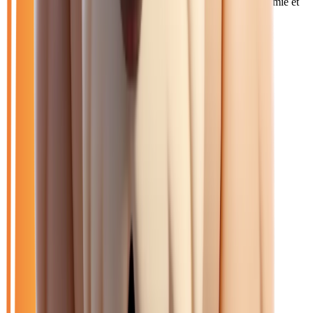
et citadines sont particulièrement demandées pour leur économie et
leur confort sur l'A4.
Catalogue
Énergie: Diesel
Filtres
Mon catalogue
(
0
)
(
0
)
Filtres
Mon catalogue
(
0
)
(
0
)
46
véhicule
s
trouvé
s
Ouvrir le chat