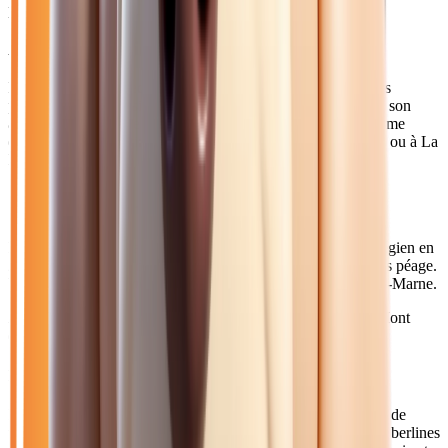
possible à Noisy-le-Grand
Acheter votre diesel près de Noisy-le-Grand
Noisy-le-Grand, avec ses 67 000 habitants, est la ville la plus
peuplée de l'est parisien en Seine-Saint-Denis. Connue pour son
architecture moderne des Espaces d'Abraxas et son dynamisme
économique, elle attire de nombreux actifs travaillant à Paris ou à La
Défense.
Comment venir depuis Noisy-le-Grand ?
Depuis Noisy-le-Grand, rejoignez notre concession de Collégien en
20 minutes via l'A4 direction Metz. Le trajet est direct et sans péage.
Vous pouvez également emprunter la RN34 via Champs-sur-Marne.
Axes principaux :
A4 • RN34 • RER A (Noisy-le-Grand Mont
d'Est)
Pourquoi choisir Atlas Automobiles ?
Les Noiséens apprécient notre proximité et notre large choix de
véhicules adaptés aux trajets domicile-travail vers Paris. Nos berlines