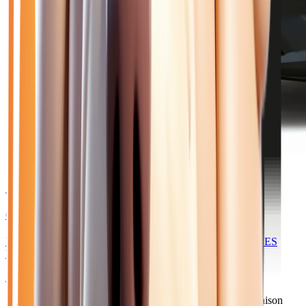
🥉 Recommandé
25 450
€
CITROEN BERLINGO
III VAN BLUEHDI 130 XL 950KG - BV EAT8 - 3 PLACES
PACK TECHNO
2026
10
km
DIESEL
Sélection basée sur le rapport année/kilométrage/prix
• Livraison