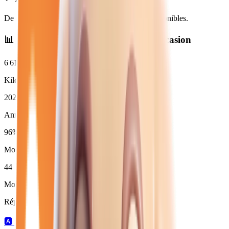
De
19 250
€ à
37 980
€. Financement et LOA disponibles.
📊 Statistiques des
diesel
neuves et d'occasion
6 610
km
Kilométrage moyen
2025
Année moyenne
96
%
Moins de 3 ans (
44
)
44
Moins de 50 000 km
Répartition par boîte de vitesses :
🅰️
39
automatique →
Ⓜ️
7
manuelle →