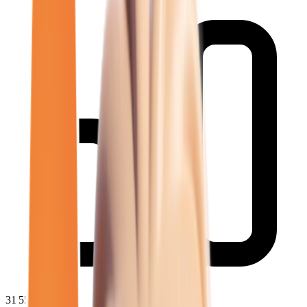
31 559
€