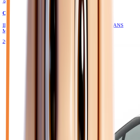
🥇 Top choix
27 450
€
CITROEN BERLINGO
III TAILLE M BLUEHDI 130 MAX - BV EAT8 N1 SANS
MALUS
2026
10
km
DIESEL