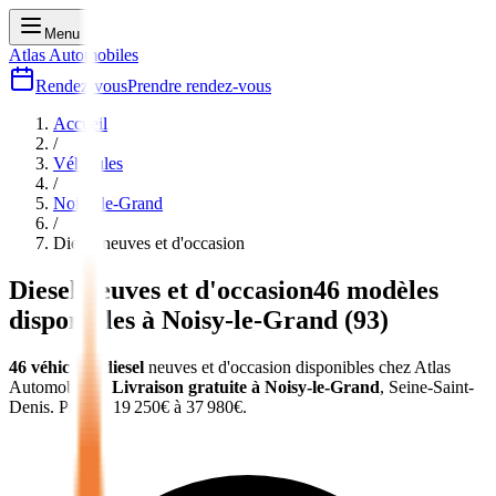
Menu
Atlas Automobiles
Rendez-vous
Prendre rendez-vous
Accueil
/
Véhicules
/
Noisy-le-Grand
/
Diesel
neuves et d'occasion
Diesel
neuves et d'occasion
46
modèles
disponibles à
Noisy-le-Grand
(
93
)
46
véhicules
diesel
neuves et d'occasion
disponibles chez Atlas
Automobiles
.
Livraison gratuite à
Noisy-le-Grand
,
Seine-Saint-
Denis
.
Prix de
19 250
€ à
37 980
€.