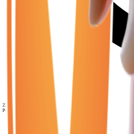
22 850
€
Prix minimum