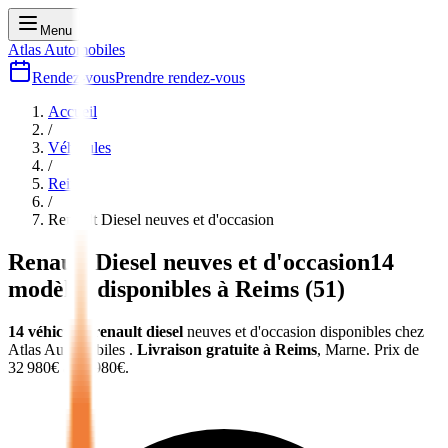
Menu
Atlas Automobiles
Rendez-vous
Prendre rendez-vous
Accueil
/
Véhicules
/
Reims
/
Renault Diesel
neuves et d'occasion
Renault Diesel
neuves et d'occasion
14
modèles disponibles à
Reims
(
51
)
14
véhicules
renault diesel
neuves et d'occasion
disponibles chez
Atlas Automobiles
.
Livraison gratuite à
Reims
,
Marne
.
Prix de
32 980
€ à
37 980
€.