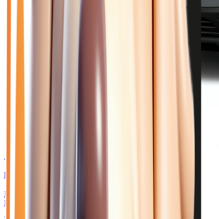
🥉 Recommandé
35 970
€
RENAULT TRAFIC
III (3) CABINE APPROFONDIE L2H1 2.0 BLUE DCI 150
BVA9 GSR2 ADVANCE 6 PLACES