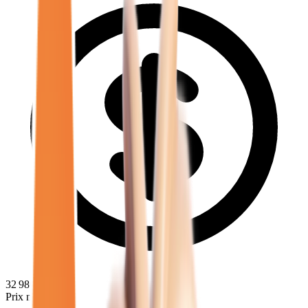
32 980
€
Prix minimum