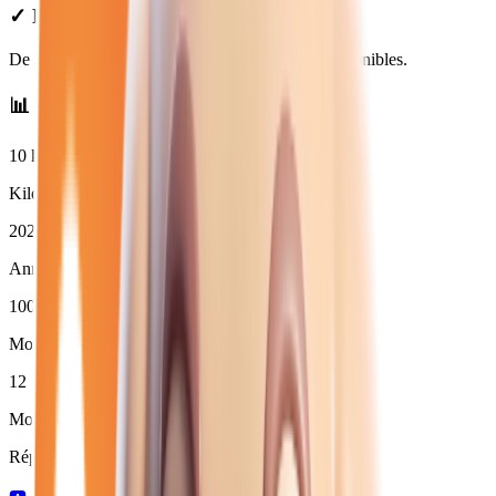
✓ Prix Transparents
De
32 980
€ à
37 980
€. Financement et LOA disponibles.
📊 Statistiques des
renault diesel
neuves
10
km
Kilométrage moyen
2025
Année moyenne
100
%
Moins de 3 ans (
12
)
12
Moins de 50 000 km
Répartition par boîte de vitesses :