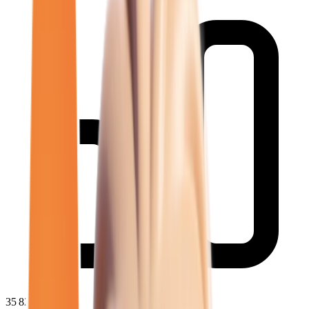
35 820
€