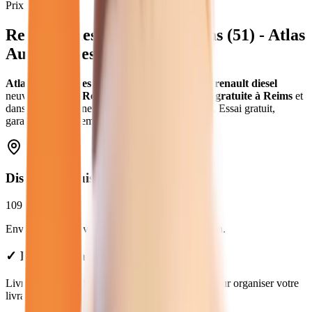
Prix moyen
Renault Diesel
neuves
à
Reims
(
51
) - Atlas
Automobiles
Atlas Automobiles
vous propose
12
véhicules
renault diesel
neuves
.
Modèles
Renault
en
diesel
.
Livraison gratuite à
Reims
et
dans toute la
Marne
.
Prix de
32 980
€ à
37 980
€. Essai gratuit,
garantie et financement disponible.
Distance depuis
Reims
109
km
Environ
1h41
en voiture jusqu'à notre concession.
✓ Livraison à Reims : nous consulter
Livraison disponible à Reims. Contactez-nous pour organiser votre
livraison.