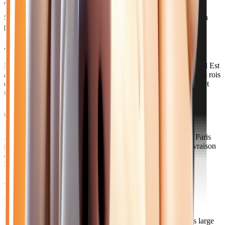
2025
10
km
DIESEL
Sélection basée sur le rapport année/kilométrage/prix
• Livraison
possible à Reims
Acheter votre renault diesel près de Reims
Reims, avec 185 000 habitants, est la plus grande ville du Grand Est
après Strasbourg. Célèbre pour sa cathédrale où furent sacrés les rois
de France, cette métropole dynamique est un pôle économique et
universitaire majeur.
Comment venir depuis Reims ?
À 1h45 de notre concession via l'A4, Reims est connectée à Paris
par le TGV (45 min). Pour les Rémois, nous proposons la livraison
à domicile ou un rendez-vous à mi-chemin pour l'essai et la
livraison.
Axes principaux :
A4 • A26 • TGV Est
Pourquoi choisir Atlas Automobiles ?
Les Rémois bénéficient d'un choix de véhicules souvent plus large