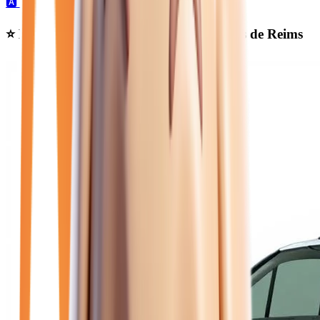
🅰️
10
automatique →
Ⓜ️
2
manuelle →
⭐ Nos meilleures offres
renault diesel
près de Reims