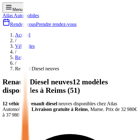
Menu
Atlas Automobiles
Rendez-vous
Prendre rendez-vous
Accueil
/
Véhicules
/
Reims
/
Renault Diesel
neuves
Renault Diesel
neuves
12
modèles
disponibles à
Reims
(
51
)
12
véhicules
renault diesel
neuves
disponibles chez Atlas
Automobiles
.
Livraison gratuite à
Reims
,
Marne
.
Prix de
32 980
€
à
37 980
€.