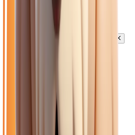
Ouvrir le chat
Filtres
🆕
Neuf
🚗
Occasion
LOA
Exclu LOA
🎁
Promo
⚡
Diesel
🆕
Neuf
🏷️
Renault
Effacer tout