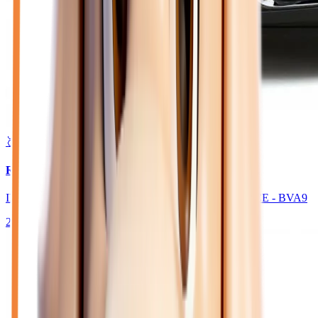
🥈 Excellent
32 980
€
RENAULT TRAFIC
III FOURGON L1H1 2900 KG 2.0 DCI 150 ADVANCE - BVA9
2025
10
km
DIESEL