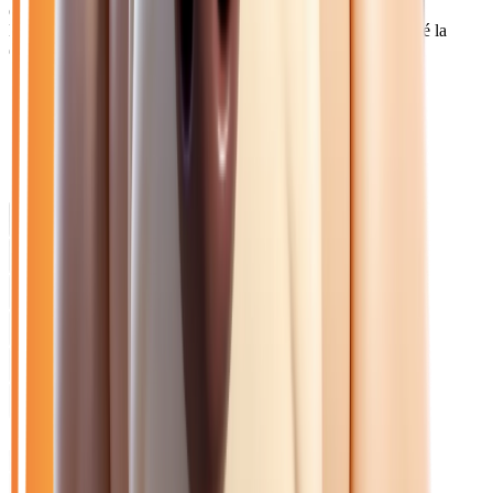
et à des prix plus compétitifs qu'en concession locale. Notre
livraison à domicile permet d'acheter en toute sérénité malgré la
distance.
Catalogue
Énergie: Diesel
Marque: Renault
Filtres
Mon catalogue
(
0
)
(
0
)
Filtres
Mon catalogue
(
0
)
(
0
)
12
véhicule
s
trouvé
s