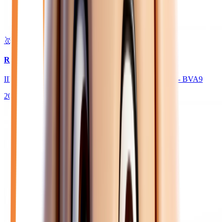
🥇 Top choix
36 450
€
RENAULT TRAFIC
III FOURGON L2H1 3000 KG 2.0 DCI 170 EXTRA - BVA9
2026
10
km
DIESEL