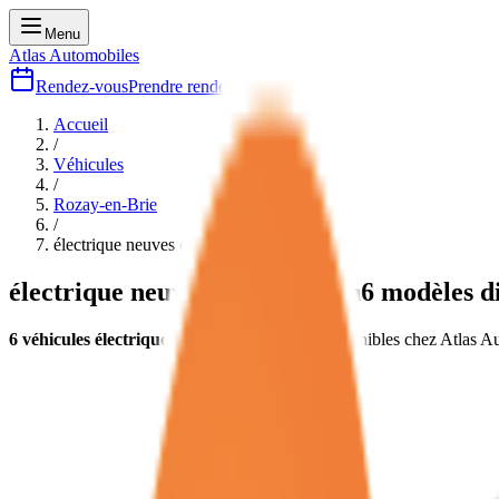
Menu
Atlas Automobiles
Rendez-vous
Prendre rendez-vous
Accueil
/
Véhicules
/
Rozay-en-Brie
/
électrique
neuves et d'occasion
électrique
neuves et d'occasion
6
modèles di
6
véhicules
électrique
neuves et d'occasion
disponibles chez Atlas A