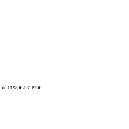
x de
19 980
€ à
31 850
€.