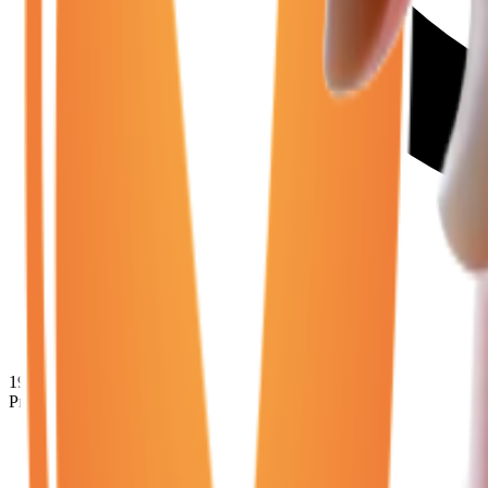
19 980
€
Prix minimum