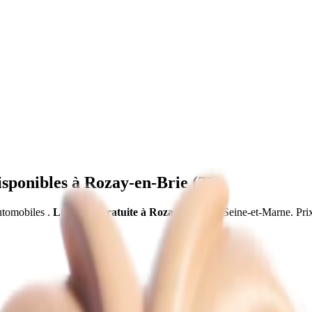
sponibles à
Rozay-en-Brie
(
77
)
utomobiles
.
Livraison gratuite à
Rozay-en-Brie
,
Seine-et-Marne
.
Pri